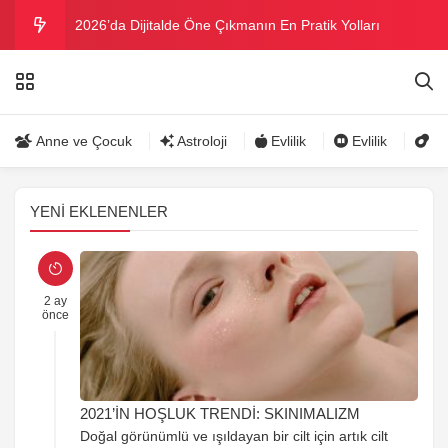
2026’da Dijitalde Öne Çıkmanın En Pratik Yolları
MICHELLE OBAMA BİRİNCİ GRAMMY MÜKAFATINI
KAZANDI
Bu yazın trend bikini ve mayoları
Anne ve Çocuk
Astroloji
Evlilik
Evlilik
Gü
Ramazanda ilaç kullanımına dikkat
YENI EKLENENLER
Danla Bilic ile Reynmen Miami’de tatilde
2 ay
önce
2021’İN HOŞLUK TRENDİ: SKINIMALIZM
Doğal görünümlü ve ışıldayan bir cilt için artık cilt