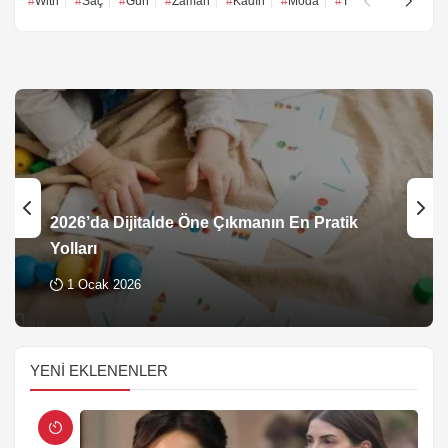
With
Saç
Gün
Zaman
Kadın
Moda
This
Cilt
Fil
2026’da Dijitalde Öne Çıkmanın En Pratik
Yolları
1 Ocak 2026
YENI EKLENENLER