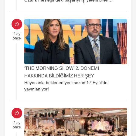
Öztürk mesleğindeki başarıyı işi yeterli bilen
beşerlerle değil âlâ kalpli beşerlerle çalışarak
kazandığını belirterek his dolu bir konuşma
gerçekleştirdi.
2 ay
önce
‘THE MORNING SHOW’ 2. DÖNEMİ
HAKKINDA BİLDİĞİMİZ HER ŞEY
Heyecanla beklenen yeni sezon 17 Eylül’de
yayınlanıyor!
2 ay
önce