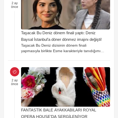
2 ay
önce
Taşacak Bu Deniz dönem finali yaptı: Deniz
Baysal İstanbul’a döner dönmez imajını değişti!
Taşacak Bu Deniz dizisinin dönem finali
yapmasıyla birlikte Esme karakteriyle tanıdığımız
Deniz Baysal, İstanbul’a döner dönmez imaj
değişimine gitti. Son hali takipçilerinden ağır ilgi
gördü.
2 ay
önce
FANTASTİK BALE AYAKKABILARI ROYAL
OPERA HOUSE’DA SERGİLENİYOR