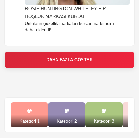
ROSIE HUNTINGTON-WHITELEY BİR
HOŞLUK MARKASI KURDU
Ünlülerin güzellik markaları kervanına bir isim
daha eklendi!
DAHA FAZLA GÖSTER
Kategori 1
Kategori 2
Kategori 3
Kat