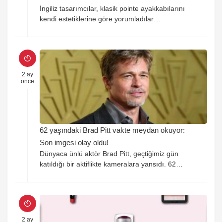
İngiliz tasarımcılar, klasik pointe ayakkabılarını
kendi estetiklerine göre yorumladılar…
2 ay
önce
62 yaşındaki Brad Pitt vakte meydan okuyor:
Son imgesi olay oldu!
Dünyaca ünlü aktör Brad Pitt, geçtiğimiz gün
katıldığı bir aktiflikte kameralara yansıdı. 62
yaşındaki oyuncunun genç manzarası toplumsal
medyada viral olurken kullanıcılar şaşkınlığını
gizleyemedi.
2 ay