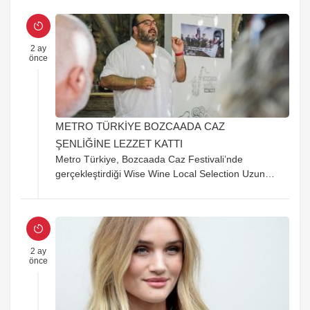
2 ay
önce
METRO TÜRKİYE BOZCAADA CAZ
ŞENLİĞİNE LEZZET KATTI
Metro Türkiye, Bozcaada Caz Festivali’nde
gerçekleştirdiği Wise Wine Local Selection Uzun
Masa Tadım Etkinliğinde gastronomi meraklılarıyla
bir araya geldi.
2 ay
önce