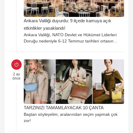
Ankara Valiliği duyurdu: 9 ilçede kamuya açık
etkinlikler yasaklandı!
Ankara Valiliği, NATO Devlet ve Hükümet Liderleri
Doruğu nedeniyle 6-12 Temmuz tarihleri ortasında
9 ilçede konser, şenlik, panel ve gibisi tüm
kamuya açık aktiflikleri yasakladı.
2 ay
önce
TARZINIZI TAMAMLAYACAK 10 ÇANTA
Baştan söyleyelim; aralarından seçim yapmak çok
zor!