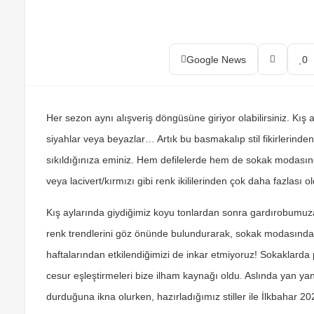
Google News
0
Her sezon aynı alışveriş döngüsüne giriyor olabilirsiniz. Kı
siyahlar veya beyazlar… Artık bu basmakalıp stil fikirlerinde
sıkıldığınıza eminiz. Hem defilelerde hem de sokak modasın
veya lacivert/kırmızı gibi renk ikililerinden çok daha fazlası 
Kış aylarında giydiğimiz koyu tonlardan sonra gardırobumu
renk trendlerini göz önünde bulundurarak, sokak modasında 
haftalarından etkilendiğimizi de inkar etmiyoruz! Sokaklarda 
cesur eşleştirmeleri bize ilham kaynağı oldu. Aslında yan y
durduğuna ikna olurken, hazırladığımız stiller ile İlkbahar 20