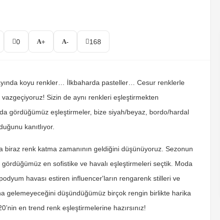
0
+
-
168
ş ayında koyu renkler… İlkbaharda pasteller… Cesur renklerle
n vazgeçiyoruz! Sizin de aynı renkleri eşleştirmekten
da gördüğümüz eşleştirmeler, bize siyah/beyaz, bordo/hardal
olduğunu kanıtlıyor.
za biraz renk katma zamanının geldiğini düşünüyoruz. Sezonun
gördüğümüz en sofistike ve havalı eşleştirmeleri seçtik. Moda
podyum havası estiren influencer'ların rengarenk stilleri ve
ana gelemeyeceğini düşündüğümüz birçok rengin birlikte harika
20’nin en trend renk eşleştirmelerine hazırsınız!