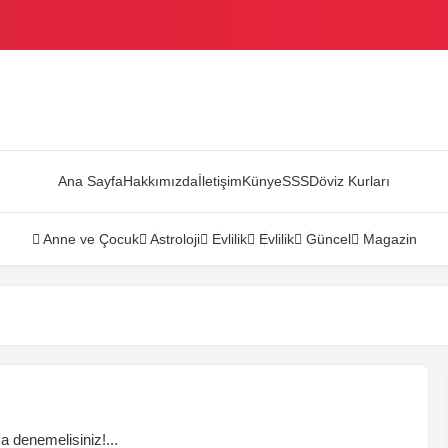
AZANDI
Ana Sayfa
Hakkımızda
İletişim
Künye
SSS
Döviz Kurları
Anne ve Çocuk
Astroloji
Evlilik
Evlilik
Güncel
Magazin
 denemelisiniz!...