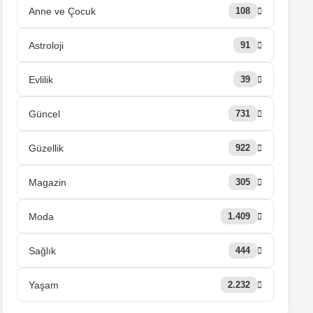
Anne ve Çocuk
108
Astroloji
91
Evlilik
39
Güncel
731
Güzellik
922
Magazin
305
Moda
1.409
Sağlık
444
Yaşam
2.232