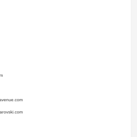
om
thavenue.com
arovski.com