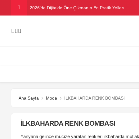
2026’da Dijitalde Öne Çıkmanın En Pratik Yolları
MICHELLE OBAMA BİRİNCİ GRAMMY MÜKAFATINI K
Bu yazın trend bikini ve mayoları
Danla Bilic ile Reynmen Miami’de tatilde
Ramazanda ilaç kullanımına dikkat
Ana Sayfa
Moda
İLKBAHARDA RENK BOMBASI
İLKBAHARDA RENK BOMBASI
Yanyana gelince mucize yaratan renkleri ilkbaharda mutlaka