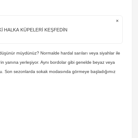
×
İ HALKA KÜPELERİ KEŞFEDİN
ı düşünür müydünüz? Normalde hardal sarıları veya siyahlar ile
in yanına yerleşiyor. Aynı bordolar gibi genelde beyaz veya
r buldu. Son sezonlarda sokak modasında görmeye başladığımız