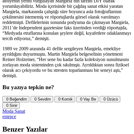
atölyenin yerini vurgulayan Margiela’nın tarzını DIY olarak
yorumlayabiliriz. Moda içerisinde bir çağdaş sanat etkisi yaratan
Margiela, markasında çalıştığı süre boyunca asla fotoğraflarının
çekilmesini istememiş ve röportajlarda görsel olarak varolmayı
reddetmişti. Defilelerinin sonunda podyuma da çıkmayan Margiela,
2011’de Independent gazetesine faks üzerinden verdiği röportajda,
“Medyada etraflarına konulan şeylere değil, kıyafetlere odaklanmayı
tercih ediyoruz,” demişti.
1989 ve 2009 arasında 41 defile sergileyen Margiela, emekliye
ayrıldığını duyurmuştu. Martin Margiela belgeselinin yönetmeni
Reiner Holzemer, “Her sene bu kadar fazla koleksiyon sunulmasını
zorlayan moda sisteminden çok sıkılmıştı. Ayrıldıktan sonra fiziksel
olarak acı çekiyordu ve bu stresten toparlanması bir seneyi aştı,”
demişti.
Bu yazıya tepkin ne?
0
Beğendim
0
Sevdim
0
Komik
0
Vay Be
0
Üzücü
0
Sinir
Moda
Sanat
emrpce
Benzer Yazılar