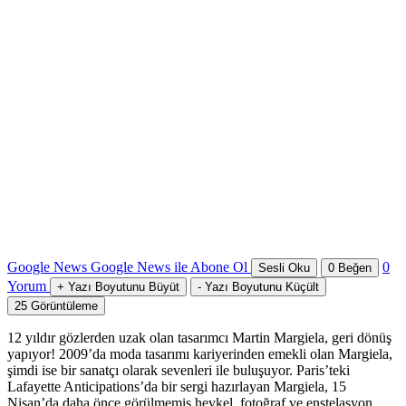
Google News
Google News ile Abone Ol
0
Sesli Oku
0
Beğen
Yorum
+
Yazı Boyutunu Büyüt
-
Yazı Boyutunu Küçült
25
Görüntüleme
12 yıldır gözlerden uzak olan tasarımcı Martin Margiela, geri dönüş
yapıyor! 2009’da moda tasarımı kariyerinden emekli olan Margiela,
şimdi ise bir sanatçı olarak sevenleri ile buluşuyor. Paris’teki
Lafayette Anticipations’da bir sergi hazırlayan Margiela, 15
Nisan’da daha önce görülmemiş heykel, fotoğraf ve enstelasyon