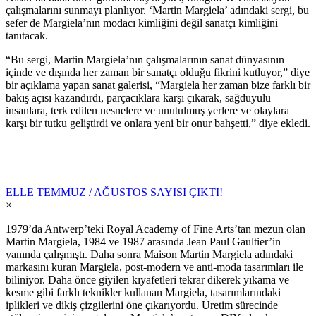
çalışmalarını sunmayı planlıyor. ‘Martin Margiela’ adındaki sergi, bu
sefer de Margiela’nın modacı kimliğini değil sanatçı kimliğini
tanıtacak.
“Bu sergi, Martin Margiela’nın çalışmalarının sanat dünyasının
içinde ve dışında her zaman bir sanatçı olduğu fikrini kutluyor,” diye
bir açıklama yapan sanat galerisi, “Margiela her zaman bize farklı bir
bakış açısı kazandırdı, parçacıklara karşı çıkarak, sağduyulu
insanlara, terk edilen nesnelere ve unutulmuş yerlere ve olaylara
karşı bir tutku geliştirdi ve onlara yeni bir onur bahşetti,” diye ekledi.
ELLE TEMMUZ / AĞUSTOS SAYISI ÇIKTI!
×
1979’da Antwerp’teki Royal Academy of Fine Arts’tan mezun olan
Martin Margiela, 1984 ve 1987 arasında Jean Paul Gaultier’in
yanında çalışmıştı. Daha sonra Maison Martin Margiela adındaki
markasını kuran Margiela, post-modern ve anti-moda tasarımları ile
biliniyor. Daha önce giyilen kıyafetleri tekrar dikerek yıkama ve
kesme gibi farklı teknikler kullanan Margiela, tasarımlarındaki
iplikleri ve dikiş çizgilerini öne çıkarıyordu. Üretim sürecinde