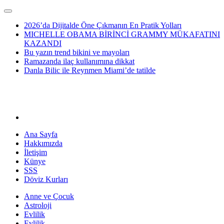
2026’da Dijitalde Öne Çıkmanın En Pratik Yolları
MICHELLE OBAMA BİRİNCİ GRAMMY MÜKAFATINI
KAZANDI
Bu yazın trend bikini ve mayoları
Ramazanda ilaç kullanımına dikkat
Danla Bilic ile Reynmen Miami’de tatilde
Ana Sayfa
Hakkımızda
İletişim
Künye
SSS
Döviz Kurları
Anne ve Çocuk
Astroloji
Evlilik
Evlilik