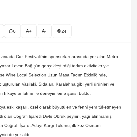
0
+
-
24
Bozcaada Caz Festivali’nin sponsorları arasında yer alan Metro
ar Levon Bağış’ın gerçekleştirdiği tadım aktiviteleriyle
 Wise Wine Local Selection Uzun Masa Tadım Etkinliğinde,
oluşturulan Vasilaki, Sıdalan, Karalahna gibi yerli ürünleri ve
ş’ın hikâye anlatımı ile deneyimleme şansı buldu.
akya eski kaşarı, özel olarak büyütülen ve fenni yem tüketmeyen
 olan Coğrafi İşaretli Divle Obruk peyniri, yağı alınmamış
n Coğrafi İşaret Adayı Kargı Tulumu, ilk kez Osmanlı
niri de yer aldı.