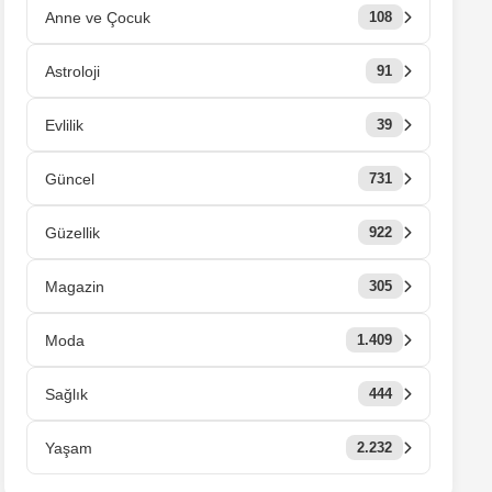
Anne ve Çocuk
108
Astroloji
91
Evlilik
39
Güncel
731
Güzellik
922
Magazin
305
Moda
1.409
Sağlık
444
Yaşam
2.232