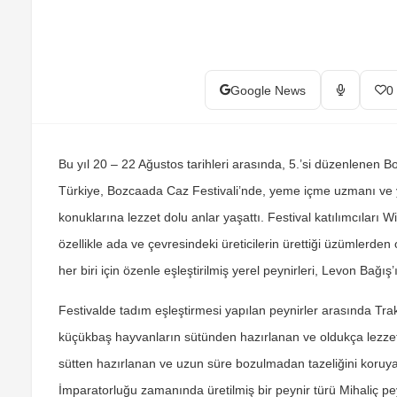
Google News
0
Bu yıl 20 – 22 Ağustos tarihleri arasında, 5.’si düzenlenen 
Türkiye, Bozcaada Caz Festivali’nde, yeme içme uzmanı ve yaz
konuklarına lezzet dolu anlar yaşattı. Festival katılımcıları
özellikle ada ve çevresindeki üreticilerin ürettiği üzümlerden 
her biri için özenle eşleştirilmiş yerel peynirleri, Levon Bağı
Festivalde tadım eşleştirmesi yapılan peynirler arasında Tr
küçükbaş hayvanların sütünden hazırlanan ve oldukça lezzetli
sütten hazırlanan ve uzun süre bozulmadan tazeliğini koruya
İmparatorluğu zamanında üretilmiş bir peynir türü Mihaliç pey