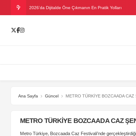
2026’da Dijitalde Öne Çıkmanın En Pratik Yolları
MICHELLE OBAMA BİRİNCİ GRAMMY MÜKAFATINI K
Bu yazın trend bikini ve mayoları
Ramazanda ilaç kullanımına dikkat
Danla Bilic ile Reynmen Miami’de tatilde
Ana Sayfa
Güncel
METRO TÜRKİYE BOZCAADA CAZ Ş
METRO TÜRKİYE BOZCAADA CAZ ŞENL
Metro Türkiye, Bozcaada Caz Festivali’nde gerçekleştirdi