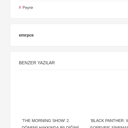
Peynir
emrpce
BENZER YAZILAR
‘THE MORNING SHOW’ 2.
‘BLACK PANTHER:
DÖNEMİ HAKKINDA BİLDİĞİMİZ
FOREVER’ SİNEMAS