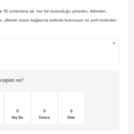
e 35 üreticisine ait, her biri bulunduğu yöreden, iklimden,
e, ülkenin üzüm bağlarına katkıda bulunuyor ve yerli üreticileri
×
a tepkin ne?
0
0
0
Vay Be
Üzücü
Sinir