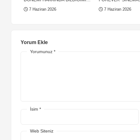
HER ŞEY
BİLDİĞİMİZ HER ŞE
7 Haziran 2026
7 Haziran 2026
Yorum Ekle
Yorumunuz
*
İsim
*
Web Siteniz