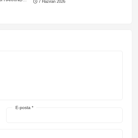
7 Haziran 2026
Y
E-posta
*