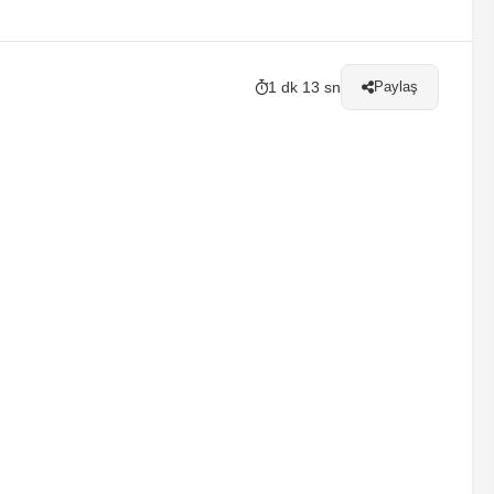
1 dk 13 sn
Paylaş