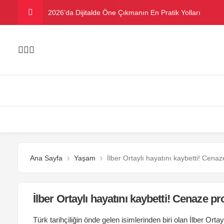
2026’da Dijitalde Öne Çıkmanın En Pratik Yolları
MICHELLE OBAMA BİRİNCİ GRAMMY MÜKAFATINI K
Bu yazın trend bikini ve mayoları
Danla Bilic ile Reynmen Miami’de tatilde
Ramazanda ilaç kullanımına dikkat
Ana Sayfa
Yaşam
İlber Ortaylı hayatını kaybetti! Cena
İlber Ortaylı hayatını kaybetti! Cenaze p
Türk tarihçiliğin önde gelen isimlerinden biri olan İlber Or