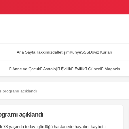
AZANDI
Ana Sayfa
Hakkımızda
İletişim
Künye
SSS
Döviz Kurları
Anne ve Çocuk
Astroloji
Evlilik
Evlilik
Güncel
Magazin
ze programı açıklandı
rogramı açıklandı
taylı 78 yaşında tedavi gördüğü hastanede hayatını kaybetti.