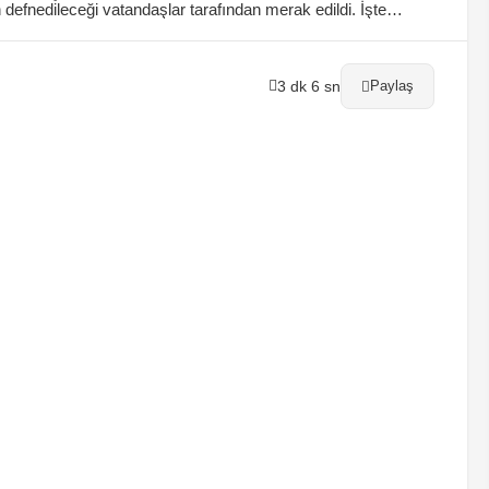
efnedileceği vatandaşlar tarafından merak edildi. İşte
3 dk 6 sn
Paylaş