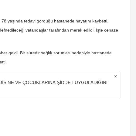
ylı 78 yaşında tedavi gördüğü hastanede hayatını kaybetti.
efnedileceği vatandaşlar tarafından merak edildi. İşte cenaze
haber geldi. Bir süredir sağlık sorunları nedeniyle hastanede
tti.
×
NDİSİNE VE ÇOCUKLARINA ŞİDDET UYGULADIĞINI