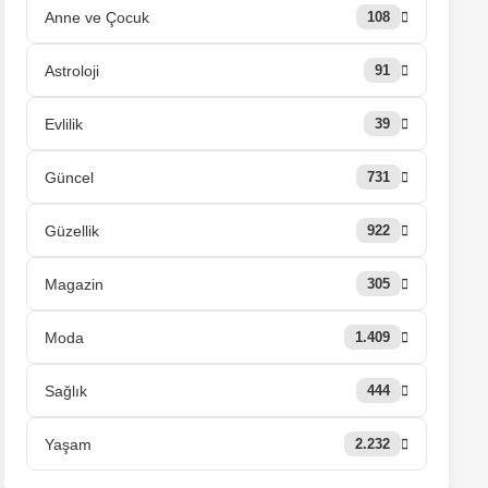
Anne ve Çocuk
108
Astroloji
91
Evlilik
39
Güncel
731
Güzellik
922
Magazin
305
Moda
1.409
Sağlık
444
Yaşam
2.232