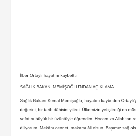
İlber Ortaylı hayatını kaybettti
SAĞLIK BAKANI MEMİŞOĞLU’NDAN AÇIKLAMA
Sağlık Bakanı Kemal Memişoğlu, hayatını kaybeden Ortaylı’y
değerini, bir tarih dâhisini yitirdi. Ülkemizin yetiştirdiği en 
vefatını büyük bir üzüntüyle öğrendim. Hocamıza Allah’tan rah
diliyorum. Mekânı cennet, makamı âli olsun. Başımız sağ ols