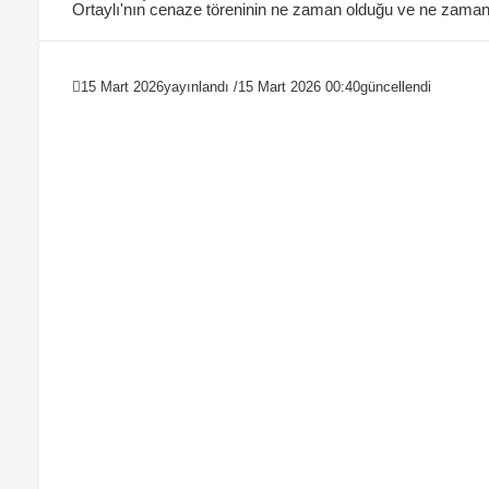
Ortaylı'nın cenaze töreninin ne zaman olduğu ve ne zaman d
cenaze töreni detayları......
15 Mart 2026
yayınlandı /
15 Mart 2026 00:40
güncellendi