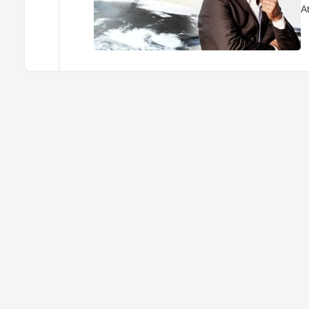
A
ç
W