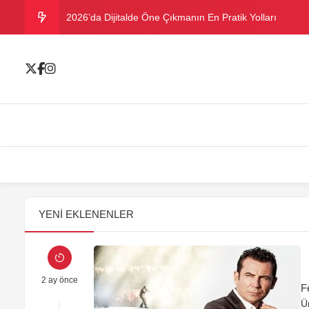
2026’da Dijitalde Öne Çıkmanın En Pratik Yolları
MICHELLE OBAMA BİRİNCİ GRAMMY MÜKAFATINI K
Bu yazın trend bikini ve mayoları
Ramazanda ilaç kullanımına dikkat
Danla Bilic ile Reynmen Miami’de tatilde
YENI EKLENENLER
2 ay önce
F
Ü