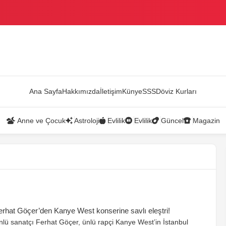
AZANDI
Ana Sayfa
Hakkımızda
İletişim
Künye
SSS
Döviz Kurları
Anne ve Çocuk
Astroloji
Evlilik
Evlilik
Güncel
Magazin
erhat Göçer’den Kanye West konserine savlı eleştri!
nlü sanatçı Ferhat Göçer, ünlü rapçi Kanye West’in İstanbul