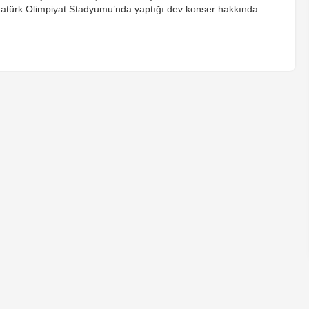
tatürk Olimpiyat Stadyumu’nda yaptığı dev konser hakkında
arpıcı açıklamalarda bulundu. Göçer, “Söz veriyorum Kanye
est’i aratmayacağım” diyerek tezli sözlerde bulundu.