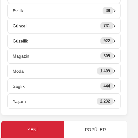
Evlilik
39
Güncel
731
Güzellik
922
Magazin
305
Moda
1.409
Sağlık
444
Yaşam
2.232
YENI
POPÜLER