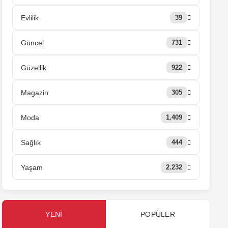
Evlilik
39
Güncel
731
Güzellik
922
Magazin
305
Moda
1.409
Sağlık
444
Yaşam
2.232
YENI
POPÜLER