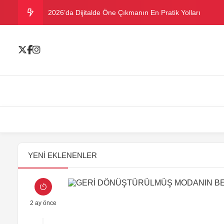
2026’da Dijitalde Öne Çıkmanın En Pratik Yolları
MICHELLE OBAMA BİRİNCİ GRAMMY MÜKAFATINI K
Bu yazın trend bikini ve mayoları
Ramazanda ilaç kullanımına dikkat
Danla Bilic ile Reynmen Miami’de tatilde
YENI EKLENENLER
2 ay önce