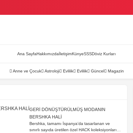
AZANDI
Ana Sayfa
Hakkımızda
İletişim
Künye
SSS
Döviz Kurları
Anne ve Çocuk
Astroloji
Evlilik
Evlilik
Güncel
Magazin
GERİ DÖNÜŞTÜRÜLMÜŞ MODANIN
BERSHKA HALİ
Bershka, tamamı İspanya’da tasarlanan ve
sınırlı sayıda üretilen özel HACK koleksiyonları