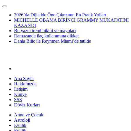
2026’da Dijitalde Öne Çıkmanın En Pratik Yolları
MICHELLE OBAMA BİRİNCİ GRAMMY MÜKAFATINI
KAZANDI
Bu yazın trend bikini ve mayoları
Ramazanda ilaç kullanımına dikkat
Danla Bilic ile Reynmen Miami’de tatilde
Ana Sayfa
Hakkımızda
İletişim
Künye
SSS
Döviz Kurları
Anne ve Çocuk
Astroloji
Evlilik
Evlilik