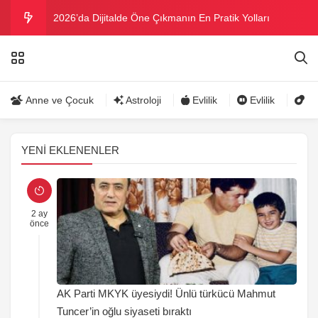
2026’da Dijitalde Öne Çıkmanın En Pratik Yolları
MICHELLE OBAMA BİRİNCİ GRAMMY MÜKAFATINI
KAZANDI
Bu yazın trend bikini ve mayoları
Anne ve Çocuk
Astroloji
Evlilik
Evlilik
Gü
Ramazanda ilaç kullanımına dikkat
YENI EKLENENLER
Danla Bilic ile Reynmen Miami’de tatilde
2 ay
önce
AK Parti MKYK üyesiydi! Ünlü türkücü Mahmut
Tuncer’in oğlu siyaseti bıraktı