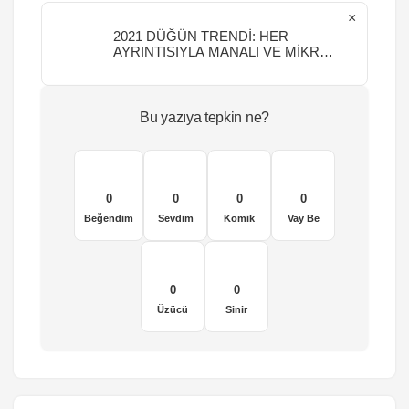
×
2021 DÜĞÜN TRENDİ: HER
AYRINTISIYLA MANALI VE MİKRO
DÜĞÜNLER
Bu yazıya tepkin ne?
0
0
0
0
Beğendim
Sevdim
Komik
Vay Be
0
0
Üzücü
Sinir