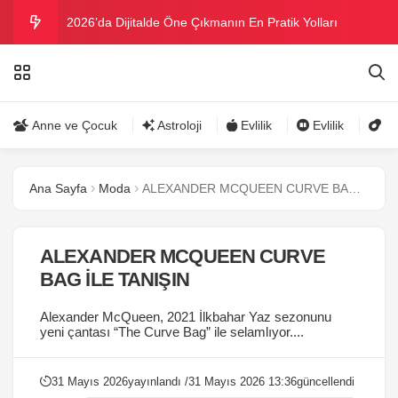
2026’da Dijitalde Öne Çıkmanın En Pratik Yolları
MICHELLE OBAMA BİRİNCİ GRAMMY MÜKAFATINI
KAZANDI
Bu yazın trend bikini ve mayoları
Anne ve Çocuk
Astroloji
Evlilik
Evlilik
Gü
Ramazanda ilaç kullanımına dikkat
Ana Sayfa
Moda
ALEXANDER MCQUEEN CURVE BAG İLE TANIŞIN
Danla Bilic ile Reynmen Miami’de tatilde
ALEXANDER MCQUEEN CURVE
BAG İLE TANIŞIN
Alexander McQueen, 2021 İlkbahar Yaz sezonunu
yeni çantası “The Curve Bag” ile selamlıyor....
31 Mayıs 2026
yayınlandı /
31 Mayıs 2026 13:36
güncellendi