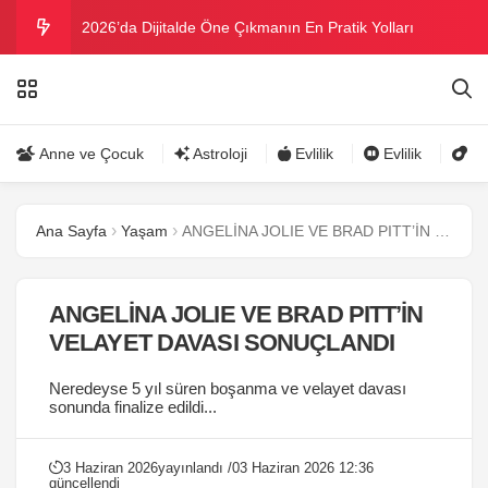
2026’da Dijitalde Öne Çıkmanın En Pratik Yolları
MICHELLE OBAMA BİRİNCİ GRAMMY MÜKAFATINI
KAZANDI
Bu yazın trend bikini ve mayoları
Anne ve Çocuk
Astroloji
Evlilik
Evlilik
Gü
Ramazanda ilaç kullanımına dikkat
Ana Sayfa
Yaşam
ANGELİNA JOLIE VE BRAD PITT’İN VELAYET DAVASI SONUÇLANDI
Danla Bilic ile Reynmen Miami’de tatilde
ANGELİNA JOLIE VE BRAD PITT’İN
VELAYET DAVASI SONUÇLANDI
Neredeyse 5 yıl süren boşanma ve velayet davası
sonunda finalize edildi...
3 Haziran 2026
yayınlandı /
03 Haziran 2026 12:36
güncellendi