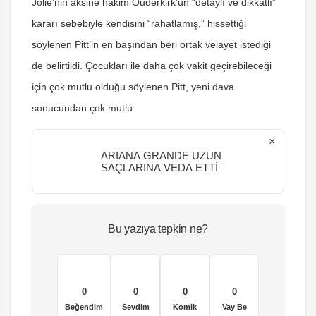
Jolie’nin aksine hakim Ouderkirk’ün “detaylı ve dikkatlı”
kararı sebebiyle kendisini “rahatlamış,” hissettiği
söylenen Pitt’in en başından beri ortak velayet istediği
de belirtildi. Çocukları ile daha çok vakit geçirebileceği
için çok mutlu olduğu söylenen Pitt, yeni dava
sonucundan çok mutlu.
×
ARIANA GRANDE UZUN
SAÇLARINA VEDA ETTİ
Bu yazıya tepkin ne?
0
0
0
0
Beğendim
Sevdim
Komik
Vay Be