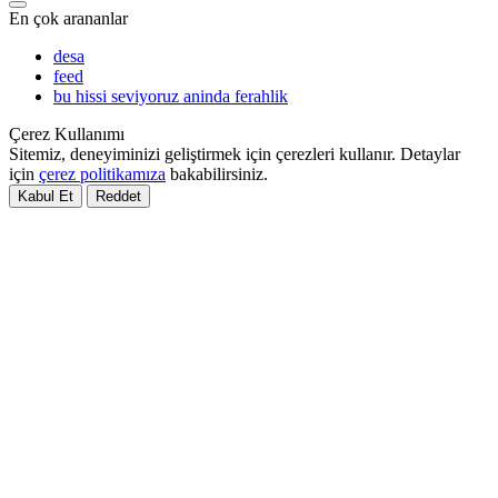
En çok arananlar
desa
feed
bu hissi seviyoruz aninda ferahlik
Çerez Kullanımı
Sitemiz, deneyiminizi geliştirmek için çerezleri kullanır. Detaylar
için
çerez politikamıza
bakabilirsiniz.
Kabul Et
Reddet