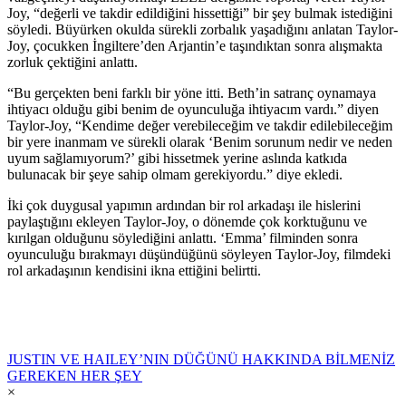
Joy, “değerli ve takdir edildiğini hissettiği” bir şey bulmak istediğini
söyledi. Büyürken okulda sürekli zorbalık yaşadığını anlatan Taylor-
Joy, çocukken İngiltere’den Arjantin’e taşındıktan sonra alışmakta
zorluk çektiğini anlattı.
“Bu gerçekten beni farklı bir yöne itti. Beth’in satranç oynamaya
ihtiyacı olduğu gibi benim de oyunculuğa ihtiyacım vardı.” diyen
Taylor-Joy, “Kendime değer verebileceğim ve takdir edilebileceğim
bir yere inanmam ve sürekli olarak ‘Benim sorunum nedir ve neden
uyum sağlamıyorum?’ gibi hissetmek yerine aslında katkıda
bulunacak bir şeye sahip olmam gerekiyordu.” diye ekledi.
İki çok duygusal yapımın ardından bir rol arkadaşı ile hislerini
paylaştığını ekleyen Taylor-Joy, o dönemde çok korktuğunu ve
kırılgan olduğunu söylediğini anlattı. ‘Emma’ filminden sonra
oyunculuğu bırakmayı düşündüğünü söyleyen Taylor-Joy, filmdeki
rol arkadaşının kendisini ikna ettiğini belirtti.
JUSTIN VE HAILEY’NIN DÜĞÜNÜ HAKKINDA BİLMENİZ
GEREKEN HER ŞEY
×