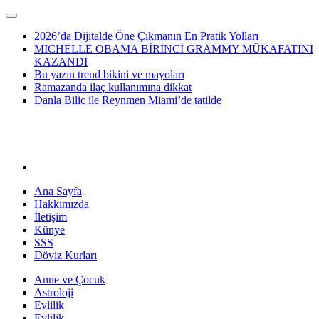
2026’da Dijitalde Öne Çıkmanın En Pratik Yolları
MICHELLE OBAMA BİRİNCİ GRAMMY MÜKAFATINI
KAZANDI
Bu yazın trend bikini ve mayoları
Ramazanda ilaç kullanımına dikkat
Danla Bilic ile Reynmen Miami’de tatilde
Ana Sayfa
Hakkımızda
İletişim
Künye
SSS
Döviz Kurları
Anne ve Çocuk
Astroloji
Evlilik
Evlilik