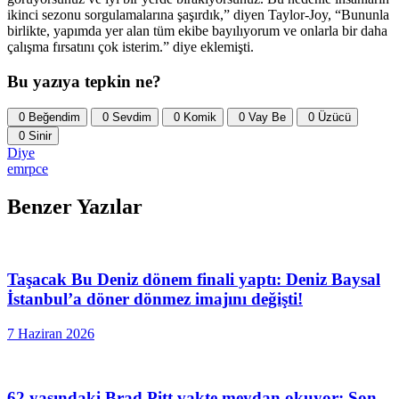
ikinci sezonu sorgulamalarına şaşırdık,” diyen Taylor-Joy, “Bununla
birlikte, yapımda yer alan tüm ekibe bayılıyorum ve onlarla bir daha
çalışma fırsatını çok isterim.” diye eklemişti.
Bu yazıya tepkin ne?
0
Beğendim
0
Sevdim
0
Komik
0
Vay Be
0
Üzücü
0
Sinir
Diye
emrpce
Benzer Yazılar
Taşacak Bu Deniz dönem finali yaptı: Deniz Baysal
İstanbul’a döner dönmez imajını değişti!
7 Haziran 2026
62 yaşındaki Brad Pitt vakte meydan okuyor: Son