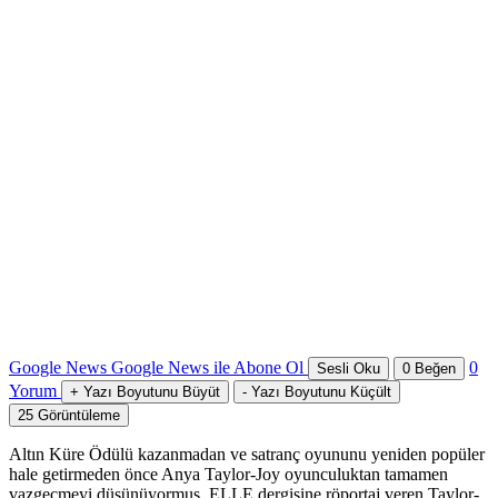
Google News
Google News ile Abone Ol
0
Sesli Oku
0
Beğen
Yorum
+
Yazı Boyutunu Büyüt
-
Yazı Boyutunu Küçült
25
Görüntüleme
Altın Küre Ödülü kazanmadan ve satranç oyununu yeniden popüler
hale getirmeden önce Anya Taylor-Joy oyunculuktan tamamen
vazgeçmeyi düşünüyormuş. ELLE dergisine röportaj veren Taylor-