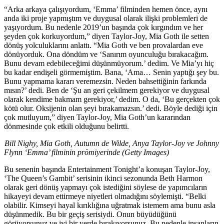
“Arka arkaya çalışıyordum, ‘Emma’ filminden hemen önce, aynı
anda iki proje yapmıştım ve duygusal olarak ilişki problemleri de
yaşıyordum. Bu nedenle 2019’un başında çok kırgındım ve her
şeyden çok korkuyordum,” diyen Taylor-Joy, Mia Goth ile setten
dönüş yolculuklarını anlattı. “Mia Goth ve ben provalardan eve
dönüyorduk. Ona döndüm ve ‘Sanırım oyunculuğu bırakacağım.
Bunu devam edebileceğimi düşünmüyorum.’ dedim. Ve Mia’yı hiç
bu kadar endişeli görmemiştim. Bana, ‘Ama… Senin yaptığı şey bu.
Bunu yapmama kararı veremezsin. Neden bahsettiğinin farkında
mısın?’ dedi. Ben de ‘Şu an geri çekilmem gerekiyor ve duygusal
olarak kendime bakmam gerekiyor,’ dedim. O da, ‘Bu gerçekten çok
kötü olur. Oksijenin olan şeyi bırakamazsın.’ dedi. Böyle dediği için
çok mutluyum,” diyen Taylor-Joy, Mia Goth’un kararından
dönmesinde çok etkili olduğunu belirtti.
Bill Nighy, Mia Goth, Autumn de Wilde, Anya Taylor-Joy ve Johnny
Flynn ‘Emma’ filminin prömiyerinde (Getty Images)
Bu senenin başında Entertainment Tonight’a konuşan Taylor-Joy,
‘The Queen’s Gambit’ serisinin ikinci sezonunda Beth Harmon
olarak geri dönüş yapmayı çok istediğini söylese de yapımcıların
hikayeyi devam ettirmeye niyetleri olmadığını söylemişti. “Belki
olabilir. Kimseyi hayal kırıklığına uğratmak istemem ama bunu asla
düşünmedik. Bu bir geçiş serisiydi. Onun büyüdüğünü
görüyorsunuz ve iyi bir yerde bırakıyorsunuz. Bu nedenle insanların