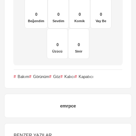
0
0
0
0
Beğendim
Sevdim
Komik
Vay Be
0
0
Üzücü
Sinir
Bakım
Görünüm
Göz
Kalıcı
Kapatıcı
emrpce
BENZER YAZILAR