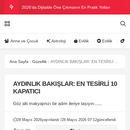
2026’da Dijitalde Öne Çıkmanın En Pratik Yolları
MICHELLE OBAMA BİRİNCİ GRAMMY MÜKAFATINI
KAZANDI
Bu yazın trend bikini ve mayoları
Anne ve Çocuk
Astroloji
Evlilik
Evlilik
Gü
Ramazanda ilaç kullanımına dikkat
Ana Sayfa
Güzellik
AYDINLIK BAKIŞLAR: EN TESİRLİ 10 KAPATICI
Danla Bilic ile Reynmen Miami’de tatilde
AYDINLIK BAKIŞLAR: EN TESİRLİ 10
KAPATICI
Göz altı makyajınızı bir adım ileriye taşıyın…...
28 Mayıs 2026
yayınlandı /
28 Mayıs 2026 07:12
güncellendi