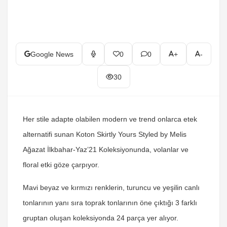
Google News
0
0
+
-
30
Her stile adapte olabilen modern ve trend onlarca etek
alternatifi sunan Koton Skirtly Yours Styled by Melis
Ağazat İlkbahar-Yaz’21 Koleksiyonunda, volanlar ve
floral etki göze çarpıyor.
Mavi beyaz ve kırmızı renklerin, turuncu ve yeşilin canlı
tonlarının yanı sıra toprak tonlarının öne çıktığı 3 farklı
gruptan oluşan koleksiyonda 24 parça yer alıyor.