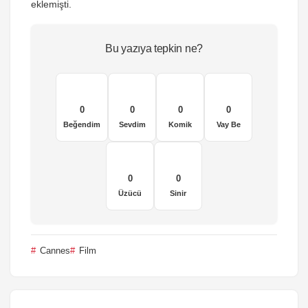
eklemişti.
Bu yazıya tepkin ne?
0
0
0
0
Beğendim
Sevdim
Komik
Vay Be
0
0
Üzücü
Sinir
Cannes
Film