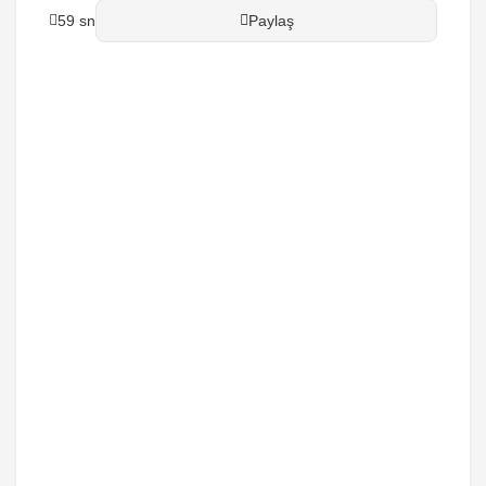
59 sn
Paylaş