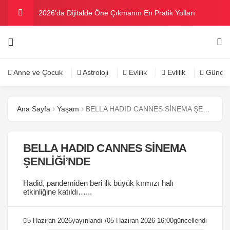
2026’da Dijitalde Öne Çıkmanın En Pratik Yolları
MICHELLE OBAMA BİRİNCİ GRAMMY MÜKAFATINI
KAZANDI
Bu yazın trend bikini ve mayoları
Anne ve Çocuk
Astroloji
Evlilik
Evlilik
Güncel
Ramazanda ilaç kullanımına dikkat
Ana Sayfa
Yaşam
BELLA HADID CANNES SİNEMA ŞENLİĞİ’NDE
Danla Bilic ile Reynmen Miami’de tatilde
BELLA HADID CANNES SİNEMA
ŞENLİĞİ’NDE
Hadid, pandemiden beri ilk büyük kırmızı halı
etkinliğine katıldı…...
5 Haziran 2026
yayınlandı /
05 Haziran 2026 16:00
güncellendi