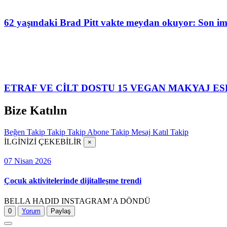
62 yaşındaki Brad Pitt vakte meydan okuyor: Son img
ETRAF VE CİLT DOSTU 15 VEGAN MAKYAJ ES
Bize Katılın
Beğen
Takip
Takip
Takip
Abone
Takip
Mesaj
Katıl
Takip
İLGİNİZİ ÇEKEBİLİR
×
07 Nisan 2026
Çocuk aktivitelerinde dijitalleşme trendi
BELLA HADID INSTAGRAM’A DÖNDÜ
0
Yorum
Paylaş