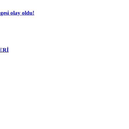
esi olay oldu!
ERİ