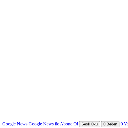
Google News
Google News ile Abone Ol
0
Y
Sesli Oku
0
Beğen