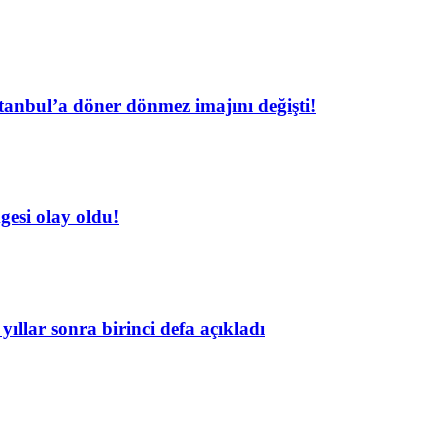
tanbul’a döner dönmez imajını değişti!
esi olay oldu!
yıllar sonra birinci defa açıkladı