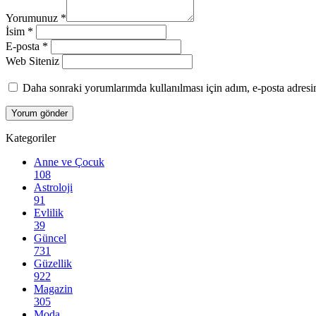
Yorumunuz
*
İsim
*
E-posta
*
Web Siteniz
Daha sonraki yorumlarımda kullanılması için adım, e-posta adresim
Kategoriler
Anne ve Çocuk
108
Astroloji
91
Evlilik
39
Güncel
731
Güzellik
922
Magazin
305
Moda