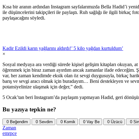
Kısa bir aranın ardından Instagram sayfalarımızda Bella Hadid’i yeni
ile düşüncelerini takipçileri ile paylaştı. Ruh sağlığı ile ilgili birka
paylaşacağını söyledi.
Kadir Ezildi karın yağlarını aldırdı!’ 5 kilo yağdan kurtuldum’
×
Sosyal medyaya ara verdiği sürede kişisel gelişim kitapları okuyan, a
öğrenmek için biraz zaman ayırdım ancak zamanlar ifade edeceğim. Şimd
var, her zaman kendimde eksik olan öz sevgi duygusuyla, birkaç har
barış ve sevgi aracı olmak için buradayım… Beni destekleyen ve sevm
potansiyelinize ulaşmak için değer,” dedi.
5 Ocak’tan beri Instagram’da paylaşım yapmayan Hadid, geri dönüşünü
Bu yazıya tepkin ne?
0
Beğendim
0
Sevdim
0
Komik
0
Vay Be
0
Üzücü
0
Sin
Zaman
emrpce