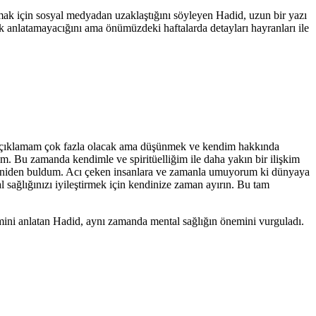
mak için sosyal medyadan uzaklaştığını söyleyen Hadid, uzun bir yazı
arak anlatamayacığını ama önümüzdeki haftalarda detayları hayranları ile
size açıklamam çok fazla olacak ama düşünmek ve kendim hakkında
m. Bu zamanda kendimle ve spiritüelliğim ile daha yakın bir ilişkim
 yeniden buldum. Acı çeken insanlara ve zamanla umuyorum ki dünyaya
ağlığınızı iyileştirmek için kendinize zaman ayırın. Bu tam
ini anlatan Hadid, aynı zamanda mental sağlığın önemini vurguladı.