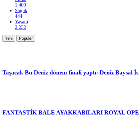
1.409
Sağlık
444
Yaşam
2.232
Yeni
Popüler
Taşacak Bu Deniz dönem finali yaptı: Deniz Baysal İs
FANTASTİK BALE AYAKKABILARI ROYAL OP