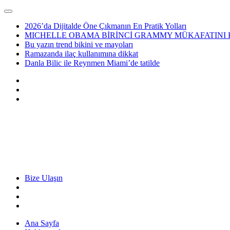
2026’da Dijitalde Öne Çıkmanın En Pratik Yolları
MICHELLE OBAMA BİRİNCİ GRAMMY MÜKAFATINI
Bu yazın trend bikini ve mayoları
Ramazanda ilaç kullanımına dikkat
Danla Bilic ile Reynmen Miami’de tatilde
Bize Ulaşın
Ana Sayfa