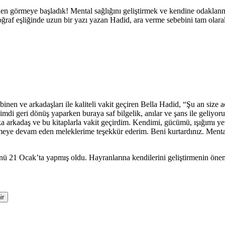
den görmeye başladık! Mental sağlığını geliştirmek ve kendine odaklan
ç fotoğraf eşliğinde uzun bir yazı yazan Hadid, ara verme sebebini tam ol
t binen ve arkadaşları ile kaliteli vakit geçiren Bella Hadid, “Şu an 
i geri dönüş yaparken buraya saf bilgelik, anılar ve şans ile geliyoru
ika arkadaş ve bu kitaplarla vakit geçirdim. Kendimi, gücümü, ışığımı
eye devam eden meleklerime teşekkür ederim. Beni kurtardınız. Mental s
 21 Ocak’ta yapmış oldu. Hayranlarına kendilerini geliştirmenin önem
ir