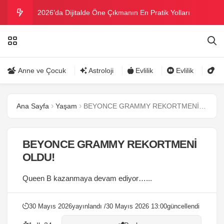
2026’da Dijitalde Öne Çıkmanın En Pratik Yolları
MICHELLE OBAMA BİRİNCİ GRAMMY MÜKAFATINI
KAZANDI
Bu yazın trend bikini ve mayoları
Anne ve Çocuk
Astroloji
Evlilik
Evlilik
Gü
Ramazanda ilaç kullanımına dikkat
Ana Sayfa
Yaşam
BEYONCE GRAMMY REKORTMENİ OLDU!
Danla Bilic ile Reynmen Miami’de tatilde
BEYONCE GRAMMY REKORTMENİ
OLDU!
Queen B kazanmaya devam ediyor…...
30 Mayıs 2026
yayınlandı /
30 Mayıs 2026 13:00
güncellendi