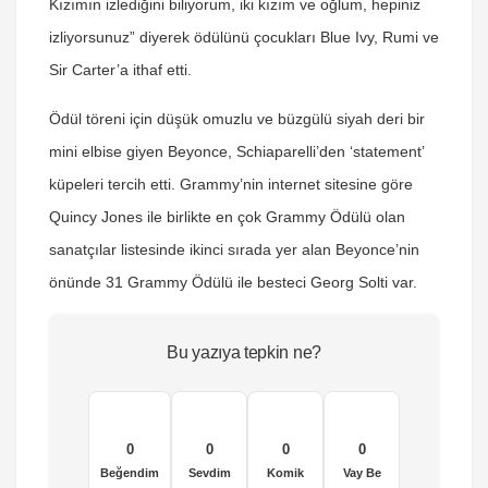
Kızımın izlediğini biliyorum, iki kızım ve oğlum, hepiniz
izliyorsunuz” diyerek ödülünü çocukları Blue Ivy, Rumi ve
Sir Carter’a ithaf etti.
Ödül töreni için düşük omuzlu ve büzgülü siyah deri bir
mini elbise giyen Beyonce, Schiaparelli’den ‘statement’
küpeleri tercih etti. Grammy’nin internet sitesine göre
Quincy Jones ile birlikte en çok Grammy Ödülü olan
sanatçılar listesinde ikinci sırada yer alan Beyonce’nin
önünde 31 Grammy Ödülü ile besteci Georg Solti var.
Bu yazıya tepkin ne?
0
0
0
0
Beğendim
Sevdim
Komik
Vay Be