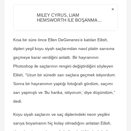
×
MILEY CYRUS, LIAM
HEMSWORTH İLE BOŞANMA
SÜRECİNİ ANLATTI
Kısa bir süre önce Ellen DeGeneres’e katılan Eilish,
dipleri yeşil koyu siyah saçlarından nasıl platin sarısına
geçmeye karar verdiğini anlattı. Bir hayranının
Photoshop ile saçlarının rengini değiştirdiğini söyleyen
Eilish, “Uzun bir süredir sarı saçlara geçmek istiyordum.
Sonra bir hayranımın yaptığı fotoğrafı gördüm, saçımı
sarı yapmıştı ve ‘Bu harika, istiyorum,’ diye düşündüm,”
dedi.
Koyu siyah saçlarını ve saç diplerindeki neon yeşilini
sarıya boyamanın hiç kolay olmadığını anlatan Eilish,