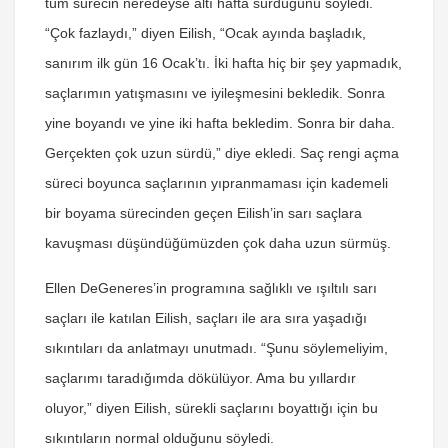
tüm sürecin neredeyse altı hafta sürdüğünü söyledi.
“Çok fazlaydı,” diyen Eilish, “Ocak ayında başladık,
sanırım ilk gün 16 Ocak’tı. İki hafta hiç bir şey yapmadık,
saçlarımın yatışmasını ve iyileşmesini bekledik. Sonra
yine boyandı ve yine iki hafta bekledim. Sonra bir daha.
Gerçekten çok uzun sürdü,” diye ekledi. Saç rengi açma
süreci boyunca saçlarının yıpranmaması için kademeli
bir boyama sürecinden geçen Eilish’in sarı saçlara
kavuşması düşündüğümüzden çok daha uzun sürmüş.
Ellen DeGeneres’in programına sağlıklı ve ışıltılı sarı
saçları ile katılan Eilish, saçları ile ara sıra yaşadığı
sıkıntıları da anlatmayı unutmadı. “Şunu söylemeliyim,
saçlarımı taradığımda dökülüyor. Ama bu yıllardır
oluyor,” diyen Eilish, sürekli saçlarını boyattığı için bu
sıkıntıların normal olduğunu söyledi.