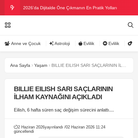
2026’da Dijitalde Öne Çıkmanın En Pratik Yolları
MICHELLE OBAMA BİRİNCİ GRAMMY MÜKAFATINI
KAZANDI
Bu yazın trend bikini ve mayoları
Anne ve Çocuk
Astroloji
Evlilik
Evlilik
Gü
Ramazanda ilaç kullanımına dikkat
Ana Sayfa
Yaşam
BILLIE EILISH SARI SAÇLARININ İLHAM KAYNAĞINI AÇIKLADI
Danla Bilic ile Reynmen Miami’de tatilde
BILLIE EILISH SARI SAÇLARININ
İLHAM KAYNAĞINI AÇIKLADI
Eilish, 6 hafta süren saç değişim sürecini anlattı....
2 Haziran 2026
yayınlandı /
02 Haziran 2026 11:24
güncellendi