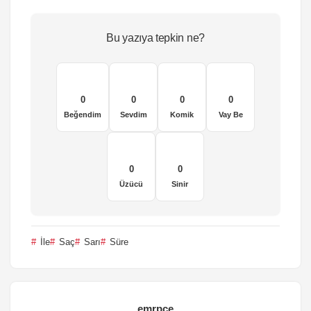
Bu yazıya tepkin ne?
0
0
0
0
Beğendim
Sevdim
Komik
Vay Be
0
0
Üzücü
Sinir
İle
Saç
Sarı
Süre
emrpce