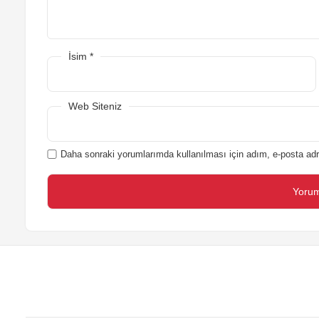
İsim
*
Web Siteniz
Daha sonraki yorumlarımda kullanılması için adım, e-posta adr