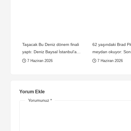
Taşacak Bu Deniz dönem finali
62 yaşındaki Brad Pit
yaptı: Deniz Baysal İstanbul’a
meydan okuyor: Son 
döner dönmez imajını değişti!
oldu!
7 Haziran 2026
7 Haziran 2026
Yorum Ekle
Yorumunuz
*