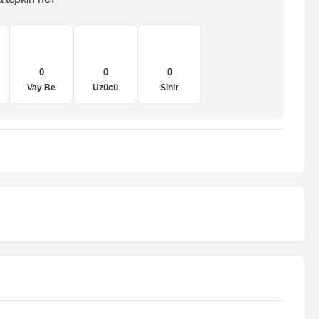
0
0
0
Vay Be
Üzücü
Sinir