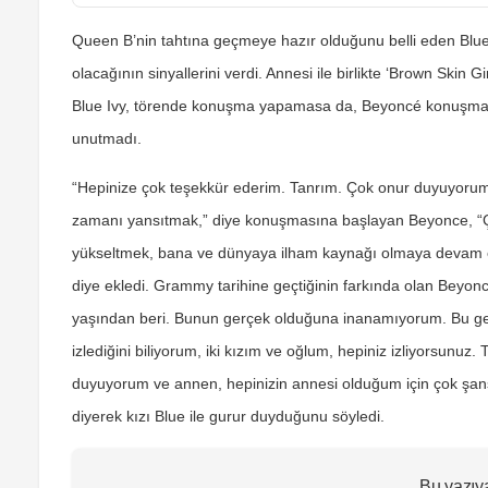
Queen B’nin tahtına geçmeye hazır olduğunu belli eden Blue Iv
olacağının sinyallerini verdi. Annesi ile birlikte ‘Brown Skin 
Blue Ivy, törende konuşma yapamasa da, Beyoncé konuşması
unutmadı.
“Hepinize çok teşekkür ederim. Tanrım. Çok onur duyuyorum. 
zamanı yansıtmak,” diye konuşmasına başlayan Beyonce, “Ço
yükseltmek, bana ve dünyaya ilham kaynağı olmaya devam ede
diye ekledi. Grammy tarihine geçtiğinin farkında olan Beyo
yaşından beri. Bunun gerçek olduğuna inanamıyorum. Bu ger
izlediğini biliyorum, iki kızım ve oğlum, hepiniz izliyorsunu
duyuyorum ve annen, hepinizin annesi olduğum için çok şans
diyerek kızı Blue ile gurur duyduğunu söyledi.
Bu yazıy