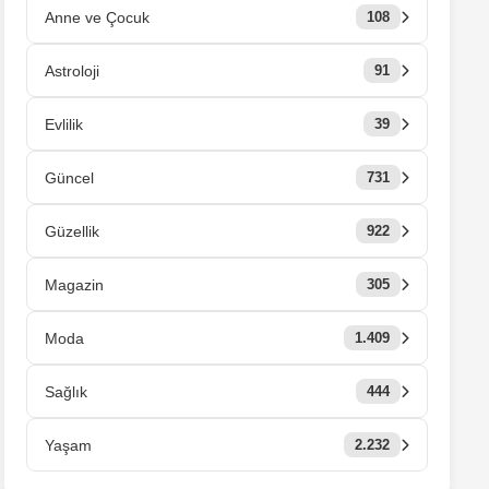
Anne ve Çocuk
108
Astroloji
91
Evlilik
39
Güncel
731
Güzellik
922
Magazin
305
Moda
1.409
Sağlık
444
Yaşam
2.232