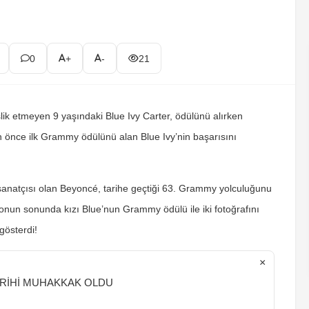
0
+
-
21
k etmeyen 9 yaşındaki Blue Ivy Carter, ödülünü alırken
nce ilk Grammy ödülünü alan Blue Ivy’nin başarısını
sanatçısı olan Beyoncé, tarihe geçtiği 63. Grammy yolculuğunu
eonun sonunda kızı Blue’nun Grammy ödülü ile iki fotoğrafını
gösterdi!
×
ARİHİ MUHAKKAK OLDU