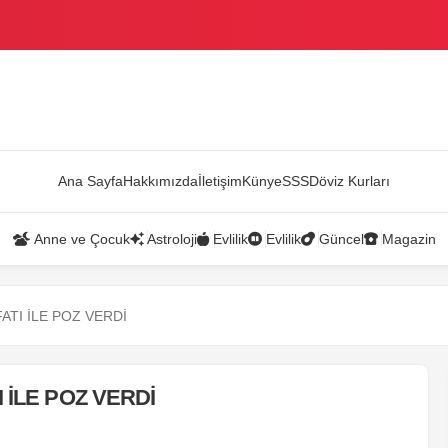
AZANDI
Ana Sayfa
Hakkımızda
İletişim
Künye
SSS
Döviz Kurları
Anne ve Çocuk
Astroloji
Evlilik
Evlilik
Güncel
Magazin
ATI İLE POZ VERDİ
 İLE POZ VERDİ