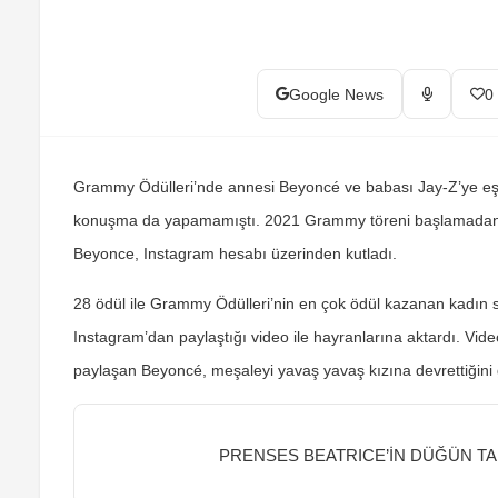
Google News
0
Grammy Ödülleri’nde annesi Beyoncé ve babası Jay-Z’ye eşli
konuşma da yapamamıştı. 2021 Grammy töreni başlamadan ö
Beyonce, Instagram hesabı üzerinden kutladı.
28 ödül ile Grammy Ödülleri’nin en çok ödül kazanan kadın 
Instagram’dan paylaştığı video ile hayranlarına aktardı. Vid
paylaşan Beyoncé, meşaleyi yavaş yavaş kızına devrettiğini 
PRENSES BEATRICE’İN DÜĞÜN T