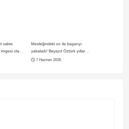
t vakte
Mesleğindeki sır ile başarıyı
imgesi olay
yakaladı! Beyazıt Öztürk yıllar
sonra birinci defa açıkladı
7 Haziran 2026