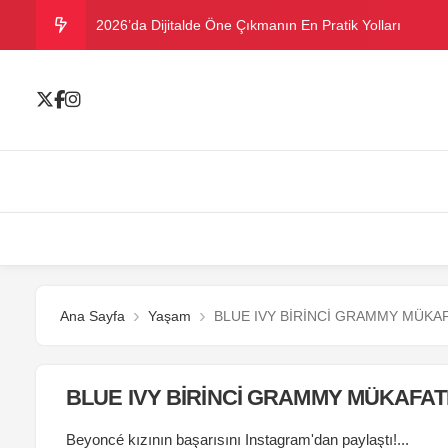
2026’da Dijitalde Öne Çıkmanın En Pratik Yolları
MICHELLE OBAMA BİRİNCİ GRAMMY MÜKAFATINI K
Bu yazın trend bikini ve mayoları
Ramazanda ilaç kullanımına dikkat
Danla Bilic ile Reynmen Miami’de tatilde
Ana Sayfa
Yaşam
BLUE IVY BİRİNCİ GRAMMY MÜKAF
BLUE IVY BİRİNCİ GRAMMY MÜKAFATI
Beyoncé kızının başarısını Instagram'dan paylaştı!...