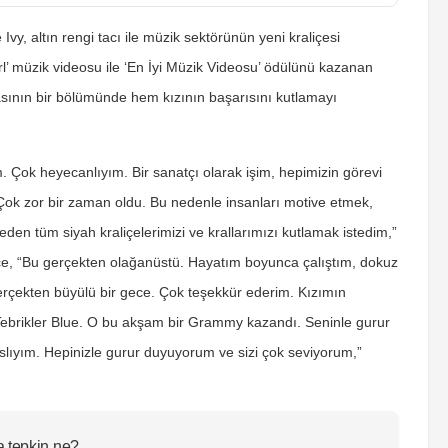
y, altın rengi tacı ile müzik sektörünün yeni kraliçesi
Girl’ müzik videosu ile ‘En İyi Müzik Videosu’ ödülünü kazanan
nın bir bölümünde hem kızının başarısını kutlamayı
Çok heyecanlıyım. Bir sanatçı olarak işim, hepimizin görevi
k zor bir zaman oldu. Bu nedenle insanları motive etmek,
n tüm siyah kraliçelerimizi ve krallarımızı kutlamak istedim,”
nce, “Bu gerçekten olağanüstü. Hayatım boyunca çalıştım, dokuz
çekten büyülü bir gece. Çok teşekkür ederim. Kızımın
z. Tebrikler Blue. O bu akşam bir Grammy kazandı. Seninle gurur
lıyım. Hepinizle gurur duyuyorum ve sizi çok seviyorum,”
a tepkin ne?