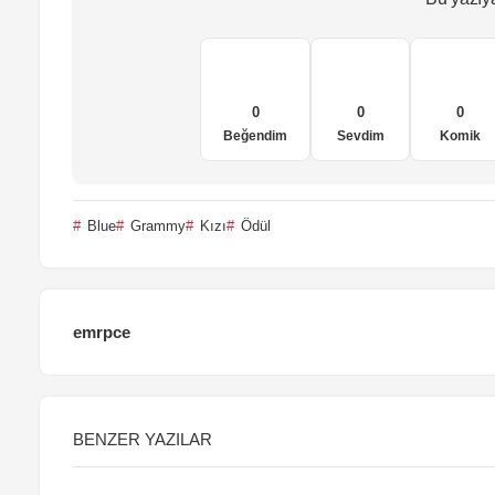
0
0
0
Beğendim
Sevdim
Komik
Blue
Grammy
Kızı
Ödül
emrpce
BENZER YAZILAR