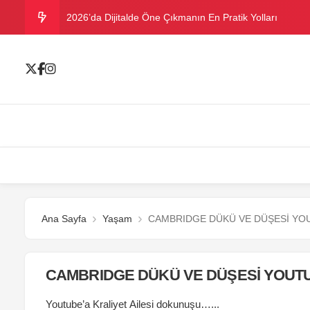
2026’da Dijitalde Öne Çıkmanın En Pratik Yolları
MICHELLE OBAMA BİRİNCİ GRAMMY MÜKAFATINI K
Bu yazın trend bikini ve mayoları
Ramazanda ilaç kullanımına dikkat
Danla Bilic ile Reynmen Miami’de tatilde
Ana Sayfa
Yaşam
CAMBRIDGE DÜKÜ VE DÜŞESİ YO
CAMBRIDGE DÜKÜ VE DÜŞESİ YOUT
Youtube’a Kraliyet Ailesi dokunuşu…...