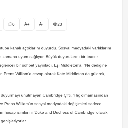
0
+
-
23
tube kanalı açtıklarını duyurdu. Sosyal medyadaki varlıklarını
 zamana uyum sağlıyor. Büyük duyurularını bir teaser
ğlenceli bir sohbet yayınladı. Eşi Middleton’a, “Ne dediğine
en Prens William’a cevap olarak Kate Middleton da gülerek,
 da duyurmayı unutmayan Cambridge Çifti, “Hiç olmamasından
 ve Prens William’ın sosyal medyadaki değişimleri sadece
ram hesap isimlerini ‘Duke and Duchess of Cambridge’ olarak
genişletiyorlar.