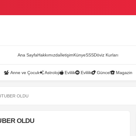
AZANDI
Ana Sayfa
Hakkımızda
İletişim
Künye
SSS
Döviz Kurları
Anne ve Çocuk
Astroloji
Evlilik
Evlilik
Güncel
Magazin
UTUBER OLDU
UBER OLDU