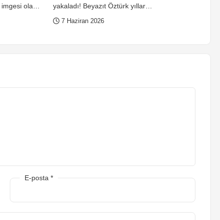
imgesi olay
yakaladı! Beyazıt Öztürk yıllar
sonra birinci defa açıkladı
7 Haziran 2026
E-posta
*