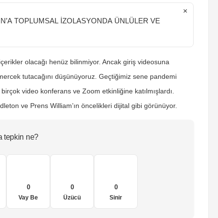
×
ON’A TOPLUMSAL İZOLASYONDA ÜNLÜLER VE
çerikler olacağı henüz bilinmiyor. Ancak giriş videosuna
r mercek tutacağını düşünüyoruz. Geçtiğimiz sene pandemi
irçok video konferans ve Zoom etkinliğine katılmışlardı.
dleton ve Prens William’ın öncelikleri dijital gibi görünüyor.
a tepkin ne?
0
0
0
Vay Be
Üzücü
Sinir