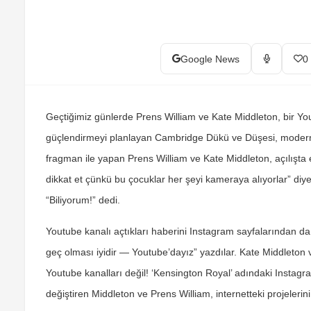
Google News
0
Geçtiğimiz günlerde Prens William ve Kate Middleton, bir You
güçlendirmeyi planlayan Cambridge Dükü ve Düşesi, modern
fragman ile yapan Prens William ve Kate Middleton, açılışta e
dikkat et çünkü bu çocuklar her şeyi kameraya alıyorlar” diy
“Biliyorum!” dedi.
Youtube kanalı açtıkları haberini Instagram sayfalarından
geç olması iyidir — Youtube’dayız” yazdılar. Kate Middleton
Youtube kanalları değil! ‘Kensington Royal’ adındaki Instag
değiştiren Middleton ve Prens William, internetteki projelerini 