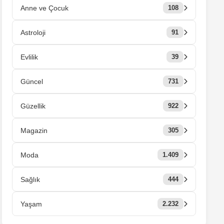
Anne ve Çocuk
108
Astroloji
91
Evlilik
39
Güncel
731
Güzellik
922
Magazin
305
Moda
1.409
Sağlık
444
Yaşam
2.232