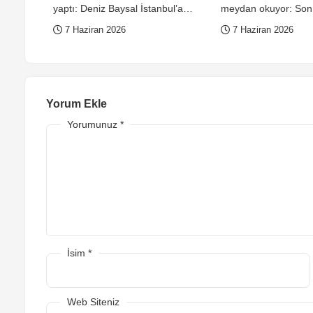
yaptı: Deniz Baysal İstanbul’a
meydan okuyor: Son 
döner dönmez imajını değişti!
oldu!
7 Haziran 2026
7 Haziran 2026
Yorum Ekle
Yorumunuz
*
İsim
*
Web Siteniz