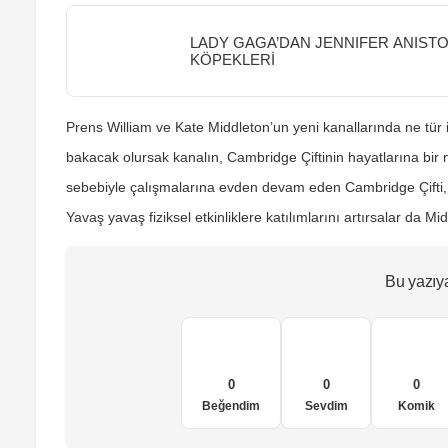
LADY GAGA’DAN JENNIFER ANIST
KÖPEKLERİ
Prens William ve Kate Middleton’un yeni kanallarında ne tür i
bakacak olursak kanalın, Cambridge Çiftinin hayatlarına bi
sebebiyle çalışmalarına evden devam eden Cambridge Çifti, b
Yavaş yavaş fiziksel etkinliklere katılımlarını artırsalar da Mid
Bu yazıy
0
0
0
Beğendim
Sevdim
Komik