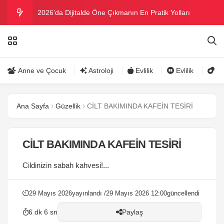
2026’da Dijitalde Öne Çıkmanın En Pratik Yolları
MICHELLE OBAMA BİRİNCİ GRAMMY MÜKAFATINI
KAZANDI
Bu yazın trend bikini ve mayoları
Anne ve Çocuk
Astroloji
Evlilik
Evlilik
Gü
Ramazanda ilaç kullanımına dikkat
Ana Sayfa
Güzellik
CİLT BAKIMINDA KAFEİN TESİRİ
Danla Bilic ile Reynmen Miami’de tatilde
CİLT BAKIMINDA KAFEİN TESİRİ
Cildinizin sabah kahvesi!...
29 Mayıs 2026
yayınlandı /
29 Mayıs 2026 12:00
güncellendi
6 dk 6 sn
Paylaş