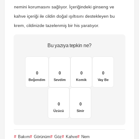
nemini korumasını sağlıyor. İçeriğindeki ginseng ve
kahve içeriği ile cildin doğal ışıltısını destekleyen bu
krem, cildinizde tazelenmiş bir his yaratıyor.
Bu yazıya tepkin ne?
0
0
0
0
Beğendim
Sevdim
Komik
Vay Be
0
0
Üzücü
Sinir
Bakım
Görünüm
Göz
Kahve
Nem