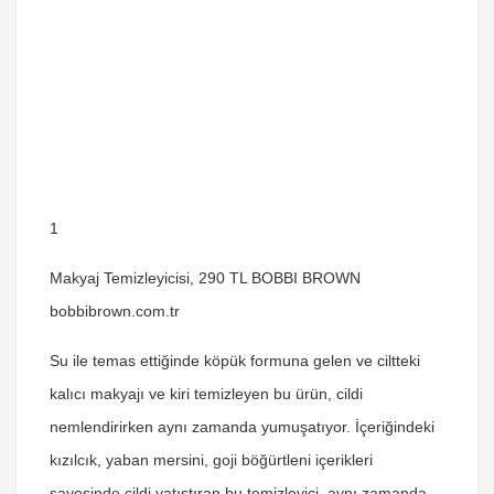
1
Makyaj Temizleyicisi, 290 TL BOBBI BROWN
bobbibrown.com.tr
Su ile temas ettiğinde köpük formuna gelen ve ciltteki
kalıcı makyajı ve kiri temizleyen bu ürün, cildi
nemlendirirken aynı zamanda yumuşatıyor. İçeriğindeki
kızılcık, yaban mersini, goji böğürtleni içerikleri
sayesinde cildi yatıştıran bu temizleyici, aynı zamanda