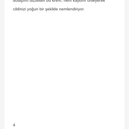
dolaşımı düzelten bu krem, nem kaybını önleyerek
cildinizi yoğun bir şekilde nemlendiriyor.
4