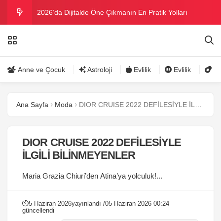
2026’da Dijitalde Öne Çıkmanın En Pratik Yolları
MICHELLE OBAMA BİRİNCİ GRAMMY MÜKAFATINI
KAZANDI
Bu yazın trend bikini ve mayoları
Anne ve Çocuk
Astroloji
Evlilik
Evlilik
Gü
Ramazanda ilaç kullanımına dikkat
Ana Sayfa
Moda
DIOR CRUISE 2022 DEFİLESİYLE İLGİLİ BİLİNMEYENLER
Danla Bilic ile Reynmen Miami’de tatilde
DIOR CRUISE 2022 DEFİLESİYLE
İLGİLİ BİLİNMEYENLER
Maria Grazia Chiuri’den Atina’ya yolculuk!...
5 Haziran 2026
yayınlandı /
05 Haziran 2026 00:24
güncellendi