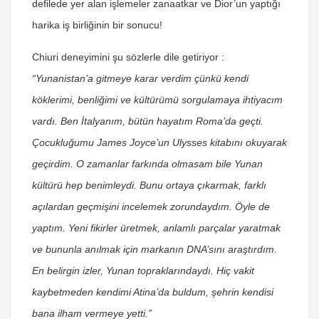
defilede yer alan işlemeler zanaatkar ve Dior’un yaptığı
harika iş birliğinin bir sonucu!
Chiuri deneyimini şu sözlerle dile getiriyor :
“Yunanistan’a gitmeye karar verdim çünkü kendi
köklerimi, benliğimi ve kültürümü sorgulamaya ihtiyacım
vardı. Ben İtalyanım, bütün hayatım Roma’da geçti.
Çocukluğumu James Joyce’un Ulysses kitabını okuyarak
geçirdim. O zamanlar farkında olmasam bile Yunan
kültürü hep benimleydi. Bunu ortaya çıkarmak, farklı
açılardan geçmişini incelemek zorundaydım. Öyle de
yaptım. Yeni fikirler üretmek, anlamlı parçalar yaratmak
ve bununla anılmak için markanın DNA’sını araştırdım.
En belirgin izler, Yunan topraklarındaydı. Hiç vakit
kaybetmeden kendimi Atina’da buldum, şehrin kendisi
bana ilham vermeye yetti.”