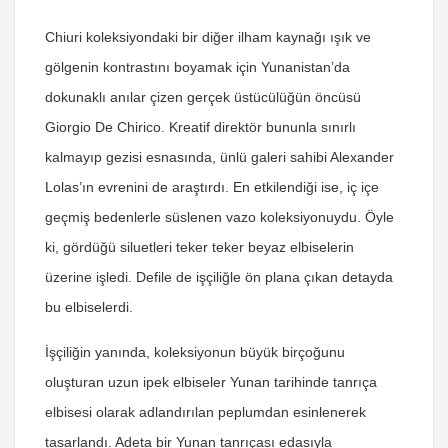
Chiuri koleksiyondaki bir diğer ilham kaynağı ışık ve
gölgenin kontrastını boyamak için Yunanistan’da
dokunaklı anılar çizen gerçek üstücülüğün öncüsü
Giorgio De Chirico. Kreatif direktör bununla sınırlı
kalmayıp gezisi esnasında, ünlü galeri sahibi Alexander
Lolas’ın evrenini de araştırdı. En etkilendiği ise, iç içe
geçmiş bedenlerle süslenen vazo koleksiyonuydu. Öyle
ki, gördüğü siluetleri teker teker beyaz elbiselerin
üzerine işledi. Defile de işçiliğle ön plana çıkan detayda
bu elbiselerdi.
İşçiliğin yanında, koleksiyonun büyük birçoğunu
oluşturan uzun ipek elbiseler Yunan tarihinde tanrıça
elbisesi olarak adlandırılan peplumdan esinlenerek
tasarlandı. Adeta bir Yunan tanrıçası edasıyla