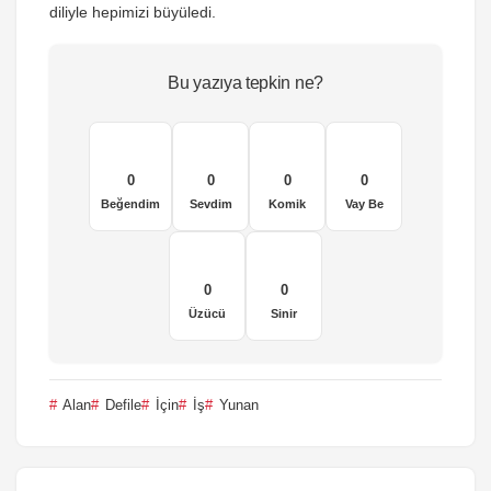
diliyle hepimizi büyüledi.
Bu yazıya tepkin ne?
0
0
0
0
Beğendim
Sevdim
Komik
Vay Be
0
0
Üzücü
Sinir
Alan
Defile
İçin
İş
Yunan