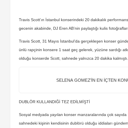
Travis Scott’ın İstanbul konserindeki 20 dakikalık performa
gecenin akabinde, DJ Eren AB’nin paylaştığı kulis fotoğrafla
Travis Scott, 31 Mayıs İstanbul’da gerçekleşen konser gün
ünlü rapçinin konsere
1 saat geç gelerek,
yüzüne sardığı atkı
olduğu konserde Scott, sahnede yalnızca
20 dakika kalmıştı
SELENA GOMEZ’İN EN İÇTEN KON
DUBLÖR KULLANDIĞİ TEZ EDİLMİŞTİ
Sosyal medyada yayılan konser manzaralarında çok sayıda ku
sahnedeki kişinin kendisinin
dublörü olduğu iddiaları
gündeme