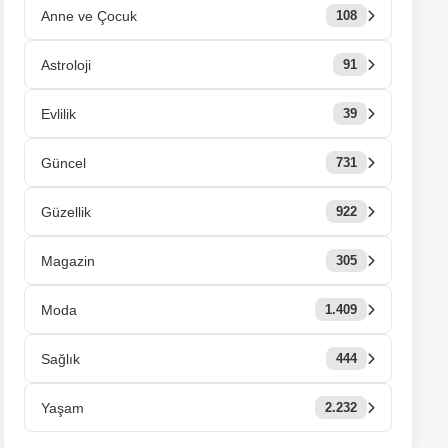
Anne ve Çocuk
108
Astroloji
91
Evlilik
39
Güncel
731
Güzellik
922
Magazin
305
Moda
1.409
Sağlık
444
Yaşam
2.232