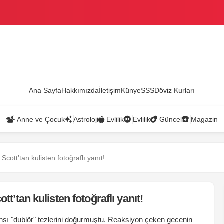
AZANDI
Ana Sayfa
Hakkımızda
İletişim
Künye
SSS
Döviz Kurları
Anne ve Çocuk
Astroloji
Evlilik
Evlilik
Güncel
Magazin
Scott’tan kulisten fotoğraflı yanıt!
tt’tan kulisten fotoğraflı yanıt!
ansı "dublör" tezlerini doğurmuştu. Reaksiyon çeken gecenin