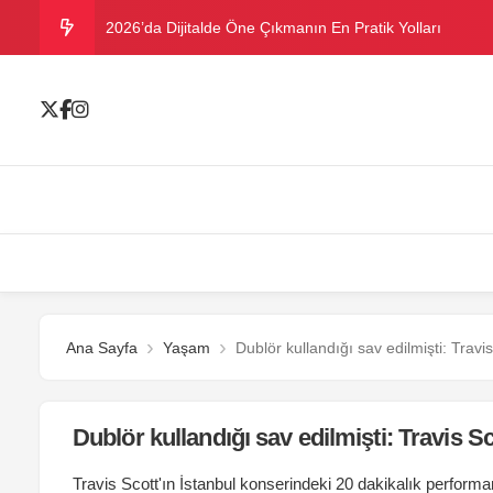
2026’da Dijitalde Öne Çıkmanın En Pratik Yolları
MICHELLE OBAMA BİRİNCİ GRAMMY MÜKAFATINI K
Bu yazın trend bikini ve mayoları
Ramazanda ilaç kullanımına dikkat
Danla Bilic ile Reynmen Miami’de tatilde
Ana Sayfa
Yaşam
Dublör kullandığı sav edilmişti: Travis 
Dublör kullandığı sav edilmişti: Travis Sco
Travis Scott'ın İstanbul konserindeki 20 dakikalık perform