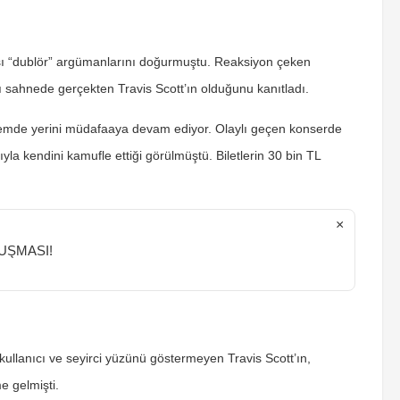
nsı “dublör” argümanlarını doğurmuştu. Reaksiyon çeken
rı sahnede gerçekten Travis Scott’ın olduğunu kanıtladı.
demde yerini müdafaaya devam ediyor. Olaylı geçen konserde
yla kendini kamufle ettiği görülmüştü. Biletlerin 30 bin TL
.
×
UŞMASI!
llanıcı ve seyirci yüzünü göstermeyen Travis Scott’ın,
 gelmişti.