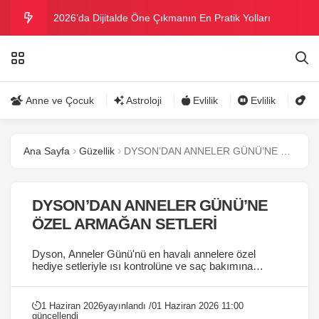
2026’da Dijitalde Öne Çıkmanın En Pratik Yolları
MICHELLE OBAMA BİRİNCİ GRAMMY MÜKAFATINI
KAZANDI
Bu yazın trend bikini ve mayoları
Anne ve Çocuk
Astroloji
Evlilik
Evlilik
Gü
Ramazanda ilaç kullanımına dikkat
Ana Sayfa
Güzellik
DYSON’DAN ANNELER GÜNÜ’NE ÖZEL ARMAĞAN SETLERİ
Danla Bilic ile Reynmen Miami’de tatilde
DYSON’DAN ANNELER GÜNÜ’NE
ÖZEL ARMAĞAN SETLERİ
Dyson, Anneler Günü'nü en havalı annelere özel
hediye setleriyle ısı kontrolüne ve saç bakımına
odaklanarak kutluyor....
1 Haziran 2026
yayınlandı /
01 Haziran 2026 11:00
güncellendi