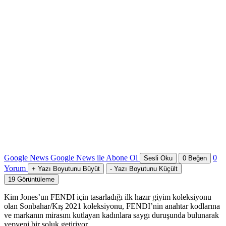
Google News
Google News ile Abone Ol
0
Sesli Oku
0
Beğen
Yorum
+
Yazı Boyutunu Büyüt
-
Yazı Boyutunu Küçült
19
Görüntüleme
Kim Jones’un FENDI için tasarladığı ilk hazır giyim koleksiyonu
olan Sonbahar/Kış 2021 koleksiyonu, FENDI’nin anahtar kodlarına
ve markanın mirasını kutlayan kadınlara saygı duruşunda bulunarak
yepyeni bir soluk getiriyor.