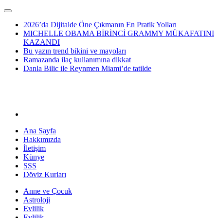
2026’da Dijitalde Öne Çıkmanın En Pratik Yolları
MICHELLE OBAMA BİRİNCİ GRAMMY MÜKAFATINI
KAZANDI
Bu yazın trend bikini ve mayoları
Ramazanda ilaç kullanımına dikkat
Danla Bilic ile Reynmen Miami’de tatilde
Ana Sayfa
Hakkımızda
İletişim
Künye
SSS
Döviz Kurları
Anne ve Çocuk
Astroloji
Evlilik
Evlilik