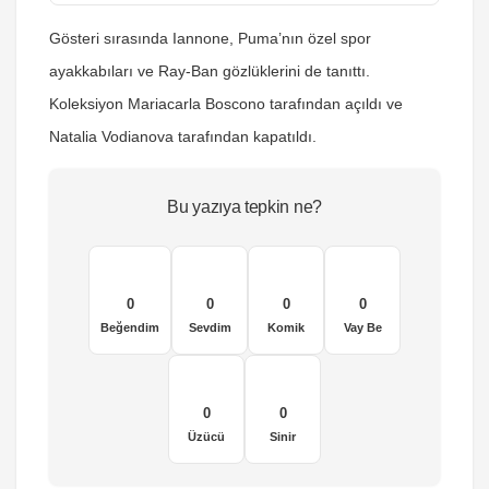
Gösteri sırasında Iannone, Puma’nın özel spor
ayakkabıları ve Ray-Ban gözlüklerini de tanıttı.
Koleksiyon Mariacarla Boscono tarafından açıldı ve
Natalia Vodianova tarafından kapatıldı.
Bu yazıya tepkin ne?
0
0
0
0
Beğendim
Sevdim
Komik
Vay Be
0
0
Üzücü
Sinir