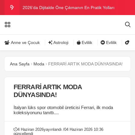
2026’da Dijitalde Öne Çıkmanın En Pratik Yolları
MICHELLE OBAMA BİRİNCİ GRAMMY MÜKAFATINI
KAZANDI
Bu yazın trend bikini ve mayoları
Anne ve Çocuk
Astroloji
Evlilik
Evlilik
Gü
Ramazanda ilaç kullanımına dikkat
Ana Sayfa
Moda
FERRARİ ARTIK MODA DÜNYASINDA!
Danla Bilic ile Reynmen Miami’de tatilde
FERRARİ ARTIK MODA
DÜNYASINDA!
İtalyan lüks spor otomobil üreticisi Ferrari, ilk moda
koleksiyonunu tanıttı....
4 Haziran 2026
yayınlandı /
04 Haziran 2026 10:36
güncellendi