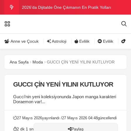
2026’da Dijitalde Öne Çıkmanın En Pratik Yolları
MICHELLE OBAMA BİRİNCİ GRAMMY MÜKAFATINI
KAZANDI
Bu yazın trend bikini ve mayoları
Anne ve Çocuk
Astroloji
Evlilik
Evlilik
Gü
Ramazanda ilaç kullanımına dikkat
Ana Sayfa
Moda
GUCCI ÇİN YENİ YILINI KUTLUYOR
Danla Bilic ile Reynmen Miami’de tatilde
GUCCI ÇİN YENİ YILINI KUTLUYOR
Gucci’nin yeni koleksiyonunda Japon manga karakteri
Doraemon var!...
27 Mayıs 2026
yayınlandı /
27 Mayıs 2026 04:48
güncellendi
2 dk 1 sn
Paylaş