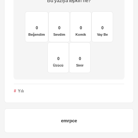
Bu yazıya tepkin ne?
0
0
0
0
Beğendim
Sevdim
Komik
Vay Be
0
0
Üzücü
Sinir
Yılı
emrpce