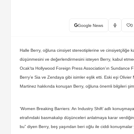
Google News
0
Halle Berry, oğluna cinsiyet stereotiplerine ve cinsiyetçiliğe
düşünmesini ve değerlendirmesini isteyen Berry, kabul etmede
Ocak’ta Hollywood Foreign Press Association’ın Sundance Fi
Berry’e Sia ve Zendaya gibi isimler eşlik etti. Eski eşi Olivier 
Martinez hakkında konuşan Berry, oğluna önemli bilgileri şimd
‘Women Breaking Barriers: An Industry Shift’ adlı konuşmaya k
etrafındaki basmakalıp düşünceleri anlatmaya karar verdiğini 
bu” diyen Berry, beş yaşından beri oğlu ile ciddi konuşmalar 