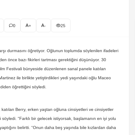
0
+
-
25
 karşı durmasını öğretiyor. Oğlunun toplumda söylenilen ifadeleri
n önce bazı fikirleri tartması gerektiğini düşünüyor. 30
lm Festivali bünyeside düzenlenen sanal panele katılan
Martinez ile birlikte yetiştirdikleri yedi yaşındaki oğlu Maceo
iden öğrettiğini söyledi.
atılan Berry, erken yaştan oğluna cinsiyetleri ve cinsiyetler
söyledi. “Farklı bir gelecek istiyorsak, başlamanın en iyi yolu
yaptığını belirtti. “Onun daha beş yaşında bile kızlardan daha