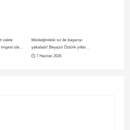
t vakte
Mesleğindeki sır ile başarıyı
imgesi olay
yakaladı! Beyazıt Öztürk yıllar
sonra birinci defa açıkladı
7 Haziran 2026