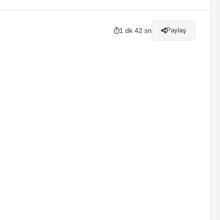
1 dk 42 sn
Paylaş