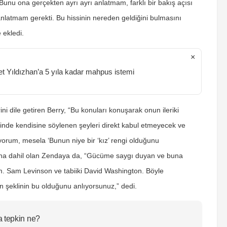
“Bunu ona gerçekten ayrı ayrı anlatmam, farklı bir bakış açısı
nlatmam gerekti. Bu hissinin nereden geldiğini bulmasını
 ekledi.
×
et Yıldızhan’a 5 yıla kadar mahpus istemi
ni dile getiren Berry, “Bu konuları konuşarak onun ileriki
nde kendisine söylenen şeyleri direkt kabul etmeyecek ve
rum, mesela ‘Bunun niye bir ‘kız’ rengi olduğunu
ına dahil olan Zendaya da, “Gücüme saygı duyan ve buna
yım. Sam Levinson ve tabiiki David Washington. Böyle
n şeklinin bu olduğunu anlıyorsunuz,” dedi.
a tepkin ne?