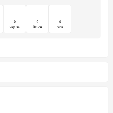
0
0
0
Vay Be
Üzücü
Sinir