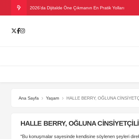
2026’da Dijitalde Öne Çıkmanın En Pratik Yolları
MICHELLE OBAMA BİRİNCİ GRAMMY MÜKAFATINI K
Bu yazın trend bikini ve mayoları
Ramazanda ilaç kullanımına dikkat
Danla Bilic ile Reynmen Miami’de tatilde
Ana Sayfa
Yaşam
HALLE BERRY, OĞLUNA CİNSİYET
HALLE BERRY, OĞLUNA CİNSİYETÇİL
“Bu konuşmalar sayesinde kendisine söylenen şeyleri dire