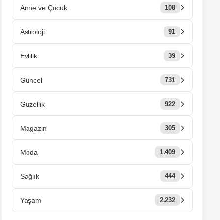
Anne ve Çocuk
108
Astroloji
91
Evlilik
39
Güncel
731
Güzellik
922
Magazin
305
Moda
1.409
Sağlık
444
Yaşam
2.232