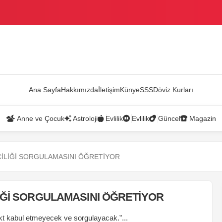
AZANDI
Ana Sayfa
Hakkımızda
İletişim
Künye
SSS
Döviz Kurları
Anne ve Çocuk
Astroloji
Evlilik
Evlilik
Güncel
Magazin
ÇİLİĞİ SORGULAMASINI ÖĞRETİYOR
İĞİ SORGULAMASINI ÖĞRETİYOR
kt kabul etmeyecek ve sorgulayacak.”...