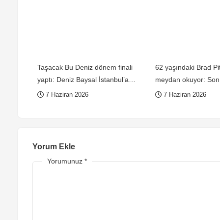
Taşacak Bu Deniz dönem finali
62 yaşındaki Brad Pit
yaptı: Deniz Baysal İstanbul’a
meydan okuyor: Son 
döner dönmez imajını değişti!
oldu!
7 Haziran 2026
7 Haziran 2026
Yorum Ekle
Yorumunuz
*