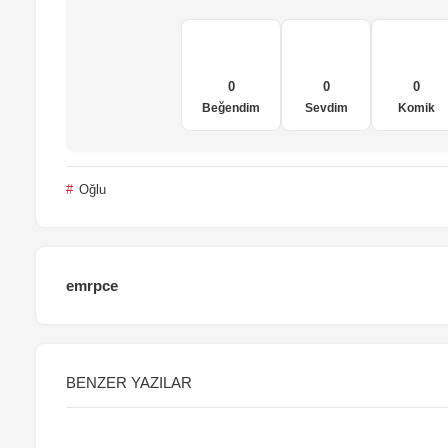
0
0
0
Beğendim
Sevdim
Komik
Oğlu
emrpce
BENZER YAZILAR