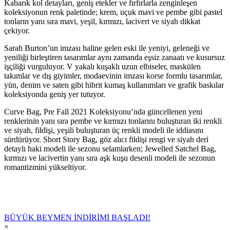
Kabarık kol detayları, geniş etekler ve fırfırlarla zenginleşen
koleksiyonun renk paletinde; krem, uçuk mavi ve pembe gibi pastel
tonların yanı sıra mavi, yeşil, kırmızı, lacivert ve siyah dikkat
çekiyor.
Sarah Burton’un imzası haline gelen eski ile yeniyi, geleneği ve
yeniliği birleştiren tasarımlar aynı zamanda eşsiz zanaatı ve kusursuz
işçiliği vurguluyor. V yakalı kuşaklı uzun elbiseler, maskülen
takımlar ve dış giyimler, modaevinin imzası korse formlu tasarımlar,
yün, denim ve saten gibi hibrit kumaş kullanımları ve grafik baskılar
koleksiyonda geniş yer tutuyor.
Curve Bag, Pre Fall 2021 Koleksiyonu’nda güncellenen yeni
renklerinin yanı sıra pembe ve kırmızı tonlarını buluşturan iki renkli
ve siyah, fildişi, yeşili buluşturan üç renkli modeli ile iddiasını
sürdürüyor. Short Story Bag, göz alıcı fildişi rengi ve siyah deri
detaylı haki modeli ile sezonu selamlarken; Jewelled Satchel Bag,
kırmızı ve lacivertin yanı sıra aşk kuşu desenli modeli ile sezonun
romantizmini yükseltiyor.
BÜYÜK BEYMEN İNDİRİMİ BAŞLADI!
×