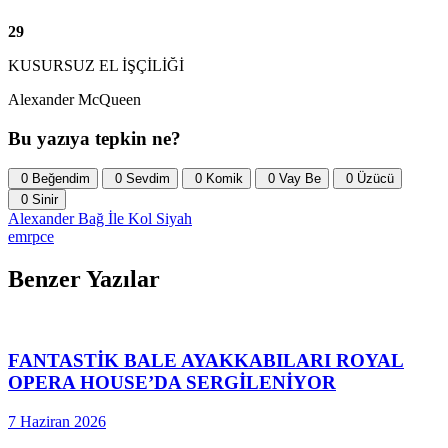
29
KUSURSUZ EL İŞÇİLİĞİ
Alexander McQueen
Bu yazıya tepkin ne?
0
Beğendim
0
Sevdim
0
Komik
0
Vay Be
0
Üzücü
0
Sinir
Alexander
Bağ
İle
Kol
Siyah
emrpce
Benzer Yazılar
FANTASTİK BALE AYAKKABILARI ROYAL
OPERA HOUSE’DA SERGİLENİYOR
7 Haziran 2026