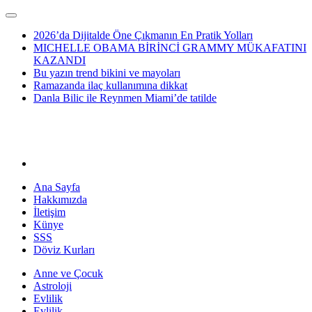
2026’da Dijitalde Öne Çıkmanın En Pratik Yolları
MICHELLE OBAMA BİRİNCİ GRAMMY MÜKAFATINI
KAZANDI
Bu yazın trend bikini ve mayoları
Ramazanda ilaç kullanımına dikkat
Danla Bilic ile Reynmen Miami’de tatilde
Ana Sayfa
Hakkımızda
İletişim
Künye
SSS
Döviz Kurları
Anne ve Çocuk
Astroloji
Evlilik
Evlilik