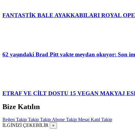
FANTASTİK BALE AYAKKABILARI ROYAL OP
62 yaşındaki Brad Pitt vakte meydan okuyor: Son img
ETRAF VE CİLT DOSTU 15 VEGAN MAKYAJ ES
Bize Katılın
Beğen
Takip
Takip
Takip
Abone
Takip
Mesaj
Katıl
Takip
İLGİNİZİ ÇEKEBİLİR
×