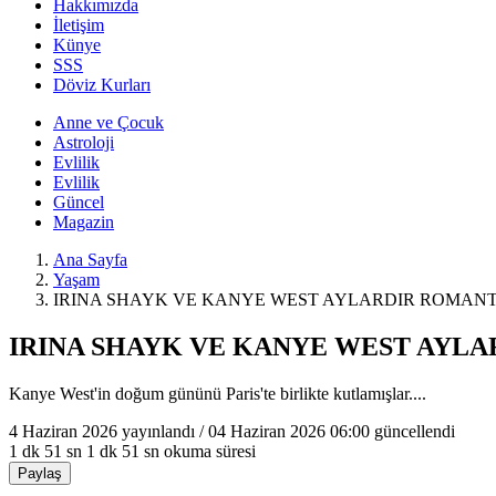
Hakkımızda
İletişim
Künye
SSS
Döviz Kurları
Anne ve Çocuk
Astroloji
Evlilik
Evlilik
Güncel
Magazin
Ana Sayfa
Yaşam
IRINA SHAYK VE KANYE WEST AYLARDIR ROMANT
IRINA SHAYK VE KANYE WEST AYLA
Kanye West'in doğum gününü Paris'te birlikte kutlamışlar....
4 Haziran 2026
yayınlandı /
04 Haziran 2026 06:00
güncellendi
1 dk 51 sn
1 dk 51 sn okuma süresi
Paylaş