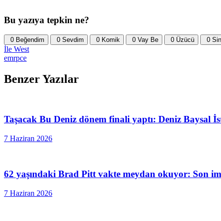
Bu yazıya tepkin ne?
0
Beğendim
0
Sevdim
0
Komik
0
Vay Be
0
Üzücü
0
Sin
İle
West
emrpce
Benzer Yazılar
Taşacak Bu Deniz dönem finali yaptı: Deniz Baysal İs
7 Haziran 2026
62 yaşındaki Brad Pitt vakte meydan okuyor: Son img
7 Haziran 2026