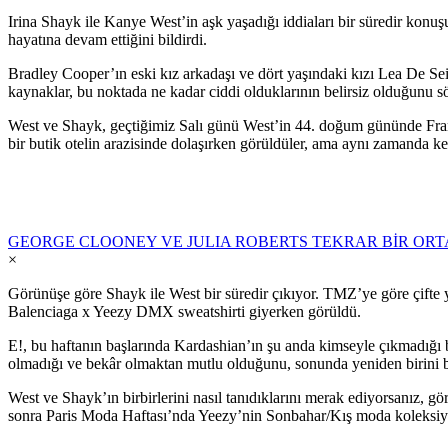
Irina Shayk ile Kanye West’in aşk yaşadığı iddiaları bir süredir ko
hayatına devam ettiğini bildirdi.
Bradley Cooper’ın eski kız arkadaşı ve dört yaşındaki kızı Lea De Sei
kaynaklar, bu noktada ne kadar ciddi olduklarının belirsiz olduğunu s
West ve Shayk, geçtiğimiz Salı günü West’in 44. doğum gününde Fran
bir butik otelin arazisinde dolaşırken görüldüler, ama aynı zamanda ken
GEORGE CLOONEY VE JULIA ROBERTS TEKRAR BİR OR
×
Görünüşe göre Shayk ile West bir süredir çıkıyor. TMZ’ye göre çifte y
Balenciaga x Yeezy DMX sweatshirti giyerken görüldü.
E!, bu haftanın başlarında Kardashian’ın şu anda kimseyle çıkmadığı 
olmadığı ve bekâr olmaktan mutlu olduğunu, sonunda yeniden birini bul
West ve Shayk’ın birbirlerini nasıl tanıdıklarını merak ediyorsanız, g
sonra Paris Moda Haftası’nda Yeezy’nin Sonbahar/Kış moda koleksiyo