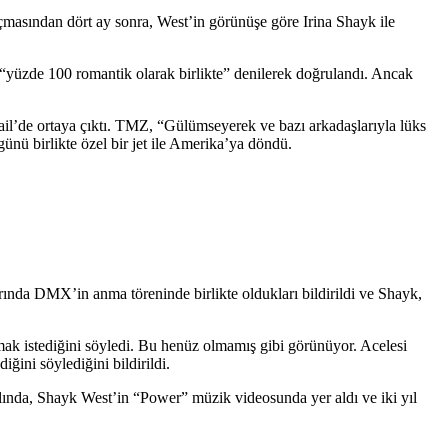
masından dört ay sonra, West’in görünüşe göre Irina Shayk ile
n “yüzde 100 romantik olarak birlikte” denilerek doğrulandı. Ancak
l’de ortaya çıktı. TMZ, “Gülümseyerek ve bazı arkadaşlarıyla lüks
günü birlikte özel bir jet ile Amerika’ya döndü.
arında DMX’in anma töreninde birlikte oldukları bildirildi ve Shayk,
mak istediğini söyledi. Bu henüz olmamış gibi görünüyor. Acelesi
ini söylediğini bildirildi.
yılında, Shayk West’in “Power” müzik videosunda yer aldı ve iki yıl