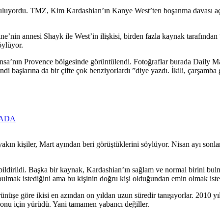
nuşuluyordu. TMZ, Kim Kardashian’ın Kanye West’ten boşanma davası aç
ne’nin annesi Shayk ile West’in ilişkisi, birden fazla kaynak tarafında
öylüyor.
sa’nın Provence bölgesinde görüntülendi. Fotoğraflar burada Daily Mai
di başlarına da bir çifte çok benziyorlardı ”diye yazdı. İkili, çarşamba 
TADA
akın kişiler, Mart ayından beri görüştüklerini söylüyor. Nisan ayı sonl
bildirildi. Başka bir kaynak, Kardashian’ın sağlam ve normal birini bul
mak istediğini ama bu kişinin doğru kişi olduğundan emin olmak istediğ
örünüşe göre ikisi en azından on yıldan uzun süredir tanışıyorlar. 2010 
nu için yürüdü. Yani tamamen yabancı değiller.