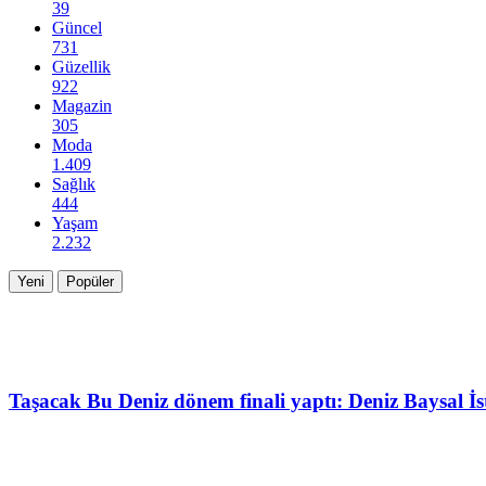
39
Güncel
731
Güzellik
922
Magazin
305
Moda
1.409
Sağlık
444
Yaşam
2.232
Yeni
Popüler
Taşacak Bu Deniz dönem finali yaptı: Deniz Baysal İs