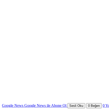
Google News
Google News ile Abone Ol
0
Y
Sesli Oku
0
Beğen