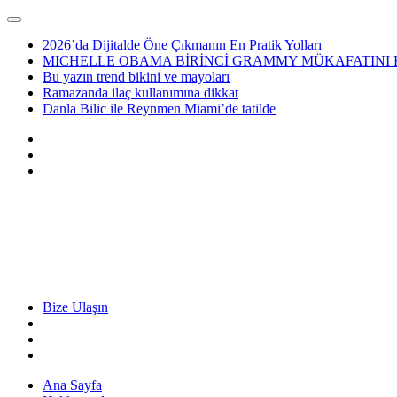
2026’da Dijitalde Öne Çıkmanın En Pratik Yolları
MICHELLE OBAMA BİRİNCİ GRAMMY MÜKAFATINI
Bu yazın trend bikini ve mayoları
Ramazanda ilaç kullanımına dikkat
Danla Bilic ile Reynmen Miami’de tatilde
Bize Ulaşın
Ana Sayfa