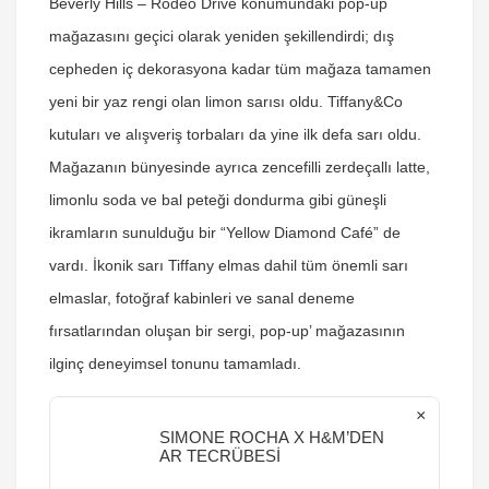
Beverly Hills – Rodeo Drive konumundaki pop-up
mağazasını geçici olarak yeniden şekillendirdi; dış
cepheden iç dekorasyona kadar tüm mağaza tamamen
yeni bir yaz rengi olan limon sarısı oldu. Tiffany&Co
kutuları ve alışveriş torbaları da yine ilk defa sarı oldu.
Mağazanın bünyesinde ayrıca zencefilli zerdeçallı latte,
limonlu soda ve bal peteği dondurma gibi güneşli
ikramların sunulduğu bir “Yellow Diamond Café” de
vardı. İkonik sarı Tiffany elmas dahil tüm önemli sarı
elmaslar, fotoğraf kabinleri ve sanal deneme
fırsatlarından oluşan bir sergi, pop-up’ mağazasının
ilginç deneyimsel tonunu tamamladı.
×
SIMONE ROCHA X H&M’DEN
AR TECRÜBESİ