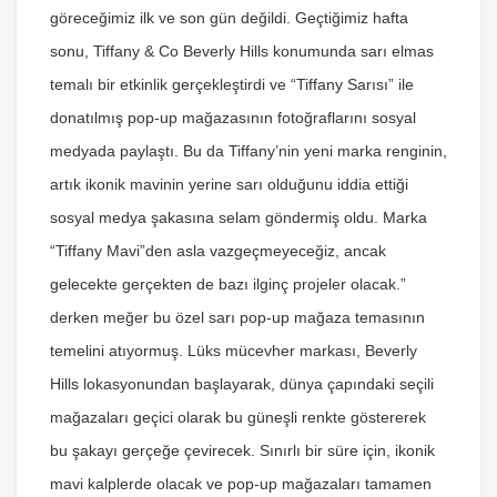
göreceğimiz ilk ve son gün değildi. Geçtiğimiz hafta
sonu, Tiffany & Co Beverly Hills konumunda sarı elmas
temalı bir etkinlik gerçekleştirdi ve “Tiffany Sarısı” ile
donatılmış pop-up mağazasının fotoğraflarını sosyal
medyada paylaştı. Bu da Tiffany’nin yeni marka renginin,
artık ikonik mavinin yerine sarı olduğunu iddia ettiği
sosyal medya şakasına selam göndermiş oldu. Marka
“Tiffany Mavi”den asla vazgeçmeyeceğiz, ancak
gelecekte gerçekten de bazı ilginç projeler olacak.”
derken meğer bu özel sarı pop-up mağaza temasının
temelini atıyormuş. Lüks mücevher markası, Beverly
Hills lokasyonundan başlayarak, dünya çapındaki seçili
mağazaları geçici olarak bu güneşli renkte göstererek
bu şakayı gerçeğe çevirecek. Sınırlı bir süre için, ikonik
mavi kalplerde olacak ve pop-up mağazaları tamamen