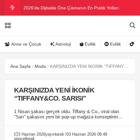
2026’da Dijitalde Öne Çıkmanın En Pratik Yolları
MICHELLE OBAMA BİRİNCİ GRAMMY MÜKAFATINI
KAZANDI
Bu yazın trend bikini ve mayoları
Anne ve Çocuk
Astroloji
Evlilik
Evlilik
Gü
Ramazanda ilaç kullanımına dikkat
Ana Sayfa
Moda
KARŞINIZDA YENİ İKONİK “TIFFANY&CO. SARISI”
Danla Bilic ile Reynmen Miami’de tatilde
KARŞINIZDA YENİ İKONİK
“TIFFANY&CO. SARISI”
1 Nisan şakası gerçek oldu. Tiffany & Co., viral olan
"Sarı" şakasını yeni bir pop-up mağaza konseptinin
temasına çevirdi....
3 Haziran 2026
yayınlandı /
03 Haziran 2026 08:48
güncellendi