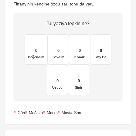
Tiffany’nin kendine özgü sarı tonu da var…
Bu yazıya tepkin ne?
0
0
0
0
Beğendim
Sevdim
Komik
Vay Be
0
0
Üzücü
Sinir
Gün
Mağaza
Marka
Mavi
Sarı