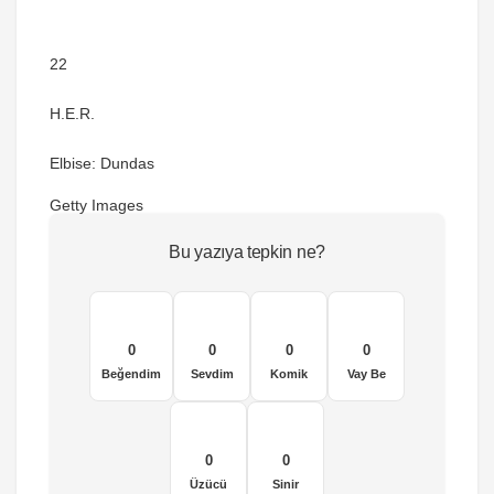
22
H.E.R.
Elbise: Dundas
Getty Images
Bu yazıya tepkin ne?
0
0
0
0
Beğendim
Sevdim
Komik
Vay Be
0
0
Üzücü
Sinir