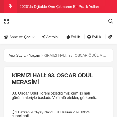
2026’da Dijitalde Öne Çıkmanın En Pratik Yolları
MICHELLE OBAMA BİRİNCİ GRAMMY MÜKAFATINI
KAZANDI
Bu yazın trend bikini ve mayoları
Anne ve Çocuk
Astroloji
Evlilik
Evlilik
Gü
Ramazanda ilaç kullanımına dikkat
Ana Sayfa
Yaşam
KIRMIZI HALI: 93. OSCAR ÖDÜL MERASİMİ
Danla Bilic ile Reynmen Miami’de tatilde
KIRMIZI HALI: 93. OSCAR ÖDÜL
MERASİMİ
93. Oscar Ödül Töreni özlediğimiz kırmızı halı
görünümleriyle başladı. Volümlü etekler, görkemli
silüetler ile kırmızı halı yine, yıllarca hafızalarda
kalacak elbiselere ev sahipliği yapıyor....
1 Haziran 2026
yayınlandı /
01 Haziran 2026 09:24
güncellendi