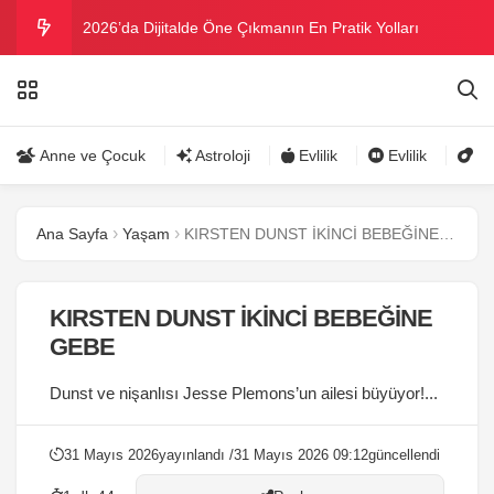
2026’da Dijitalde Öne Çıkmanın En Pratik Yolları
MICHELLE OBAMA BİRİNCİ GRAMMY MÜKAFATINI
KAZANDI
Bu yazın trend bikini ve mayoları
Anne ve Çocuk
Astroloji
Evlilik
Evlilik
Gü
Ramazanda ilaç kullanımına dikkat
Ana Sayfa
Yaşam
KIRSTEN DUNST İKİNCİ BEBEĞİNE GEBE
Danla Bilic ile Reynmen Miami’de tatilde
KIRSTEN DUNST İKİNCİ BEBEĞİNE
GEBE
Dunst ve nişanlısı Jesse Plemons’un ailesi büyüyor!...
31 Mayıs 2026
yayınlandı /
31 Mayıs 2026 09:12
güncellendi