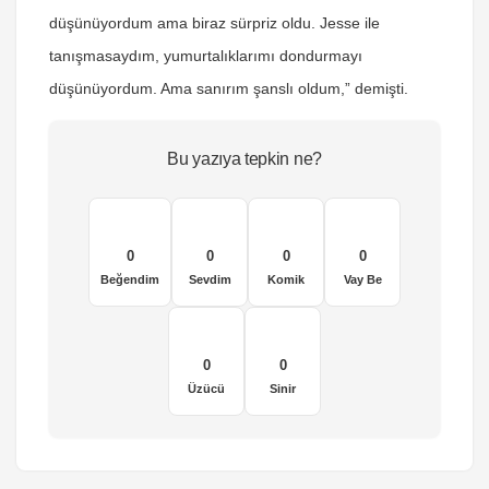
düşünüyordum ama biraz sürpriz oldu. Jesse ile
tanışmasaydım, yumurtalıklarımı dondurmayı
düşünüyordum. Ama sanırım şanslı oldum,” demişti.
Bu yazıya tepkin ne?
0
0
0
0
Beğendim
Sevdim
Komik
Vay Be
0
0
Üzücü
Sinir