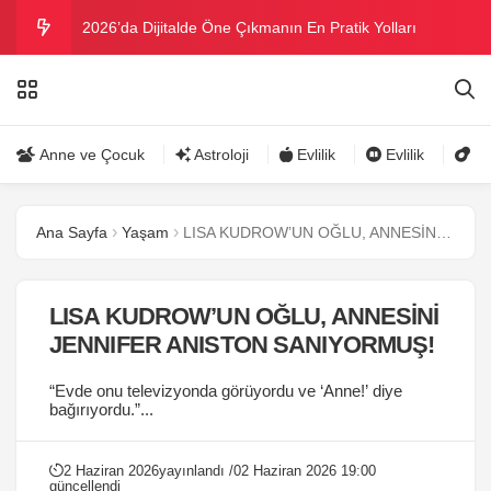
2026’da Dijitalde Öne Çıkmanın En Pratik Yolları
MICHELLE OBAMA BİRİNCİ GRAMMY MÜKAFATINI
KAZANDI
Bu yazın trend bikini ve mayoları
Anne ve Çocuk
Astroloji
Evlilik
Evlilik
Gü
Ramazanda ilaç kullanımına dikkat
Ana Sayfa
Yaşam
LISA KUDROW’UN OĞLU, ANNESİNİ JENNIFER ANISTON SANIYORMUŞ!
Danla Bilic ile Reynmen Miami’de tatilde
LISA KUDROW’UN OĞLU, ANNESİNİ
JENNIFER ANISTON SANIYORMUŞ!
“Evde onu televizyonda görüyordu ve ‘Anne!’ diye
bağırıyordu.”...
2 Haziran 2026
yayınlandı /
02 Haziran 2026 19:00
güncellendi