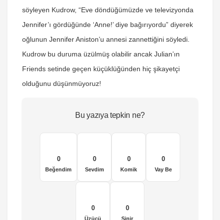
söyleyen Kudrow, “Eve döndüğümüzde ve televizyonda
Jennifer’ı gördüğünde ‘Anne!’ diye bağırıyordu” diyerek
oğlunun Jennifer Aniston’u annesi zannettiğini söyledi.
Kudrow bu duruma üzülmüş olabilir ancak Julian’ın
Friends setinde geçen küçüklüğünden hiç şikayetçi
olduğunu düşünmüyoruz!
Bu yazıya tepkin ne?
0
0
0
0
Beğendim
Sevdim
Komik
Vay Be
0
0
Üzücü
Sinir