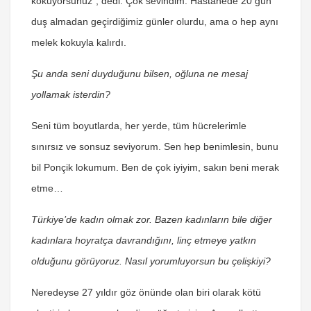
kokuyorsunuz”, dedi. Çok sevindim. Hastanede 20 gün
duş almadan geçirdiğimiz günler olurdu, ama o hep aynı
melek kokuyla kalırdı.
Şu anda seni duyduğunu bilsen, oğluna ne mesaj
yollamak isterdin?
Seni tüm boyutlarda, her yerde, tüm hücrelerimle
sınırsız ve sonsuz seviyorum. Sen hep benimlesin, bunu
bil Ponçik lokumum. Ben de çok iyiyim, sakın beni merak
etme…
Türkiye’de kadın olmak zor. Bazen kadınların bile diğer
kadınlara hoyratça davrandığını, linç etmeye yatkın
olduğunu görüyoruz. Nasıl yorumluyorsun bu çelişkiyi?
Neredeyse 27 yıldır göz önünde olan biri olarak kötü