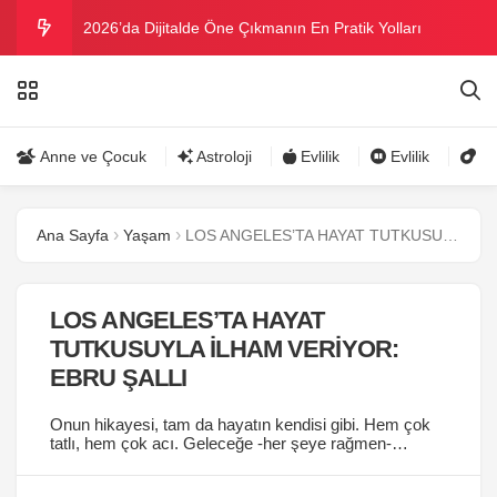
2026’da Dijitalde Öne Çıkmanın En Pratik Yolları
MICHELLE OBAMA BİRİNCİ GRAMMY MÜKAFATINI
KAZANDI
Bu yazın trend bikini ve mayoları
Anne ve Çocuk
Astroloji
Evlilik
Evlilik
Gü
Ramazanda ilaç kullanımına dikkat
Ana Sayfa
Yaşam
LOS ANGELES’TA HAYAT TUTKUSUYLA İLHAM VERİYOR: EBRU ŞALLI
Danla Bilic ile Reynmen Miami’de tatilde
LOS ANGELES’TA HAYAT
TUTKUSUYLA İLHAM VERİYOR:
EBRU ŞALLI
Onun hikayesi, tam da hayatın kendisi gibi. Hem çok
tatlı, hem çok acı. Geleceğe -her şeye rağmen-
sevgiyle bakan bu çalışkan kadın, pozitif enerjisi,
yaratma tutkusu ve duruşuyla ilham veriyor....