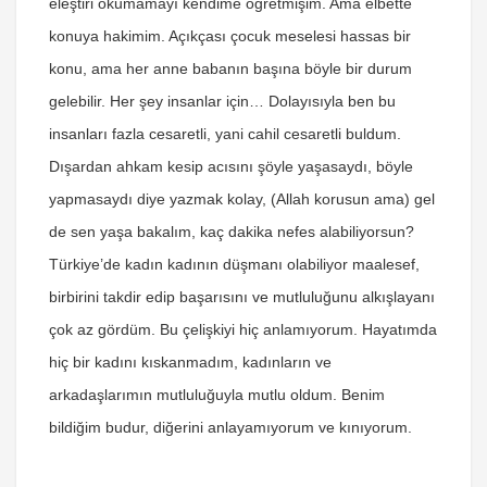
eleştiri okumamayı kendime öğretmişim. Ama elbette
konuya hakimim. Açıkçası çocuk meselesi hassas bir
konu, ama her anne babanın başına böyle bir durum
gelebilir. Her şey insanlar için… Dolayısıyla ben bu
insanları fazla cesaretli, yani cahil cesaretli buldum.
Dışardan ahkam kesip acısını şöyle yaşasaydı, böyle
yapmasaydı diye yazmak kolay, (Allah korusun ama) gel
de sen yaşa bakalım, kaç dakika nefes alabiliyorsun?
Türkiye’de kadın kadının düşmanı olabiliyor maalesef,
birbirini takdir edip başarısını ve mutluluğunu alkışlayanı
çok az gördüm. Bu çelişkiyi hiç anlamıyorum. Hayatımda
hiç bir kadını kıskanmadım, kadınların ve
arkadaşlarımın mutluluğuyla mutlu oldum. Benim
bildiğim budur, diğerini anlayamıyorum ve kınıyorum.