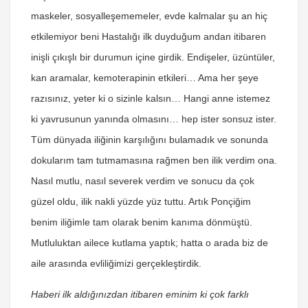
maskeler, sosyalleşememeler, evde kalmalar şu an hiç
etkilemiyor beni Hastalığı ilk duyduğum andan itibaren
inişli çıkışlı bir durumun içine girdik. Endişeler, üzüntüler,
kan aramalar, kemoterapinin etkileri… Ama her şeye
razısınız, yeter ki o sizinle kalsın… Hangi anne istemez
ki yavrusunun yanında olmasını… hep ister sonsuz ister.
Tüm dünyada iliğinin karşılığını bulamadık ve sonunda
dokularım tam tutmamasına rağmen ben ilik verdim ona.
Nasıl mutlu, nasıl severek verdim ve sonucu da çok
güzel oldu, ilik nakli yüzde yüz tuttu. Artık Ponçiğim
benim iliğimle tam olarak benim kanıma dönmüştü.
Mutluluktan ailece kutlama yaptık; hatta o arada biz de
aile arasında evliliğimizi gerçekleştirdik.
Haberi ilk aldığınızdan itibaren eminim ki çok farklı