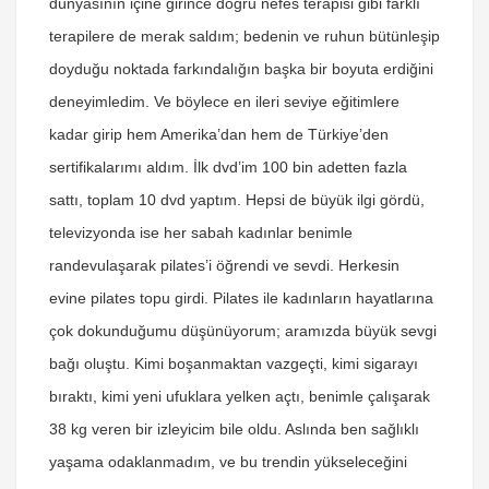
dünyasının içine girince doğru nefes terapisi gibi farklı
terapilere de merak saldım; bedenin ve ruhun bütünleşip
doyduğu noktada farkındalığın başka bir boyuta erdiğini
deneyimledim. Ve böylece en ileri seviye eğitimlere
kadar girip hem Amerika’dan hem de Türkiye’den
sertifikalarımı aldım. İlk dvd’im 100 bin adetten fazla
sattı, toplam 10 dvd yaptım. Hepsi de büyük ilgi gördü,
televizyonda ise her sabah kadınlar benimle
randevulaşarak pilates’i öğrendi ve sevdi. Herkesin
evine pilates topu girdi. Pilates ile kadınların hayatlarına
çok dokunduğumu düşünüyorum; aramızda büyük sevgi
bağı oluştu. Kimi boşanmaktan vazgeçti, kimi sigarayı
bıraktı, kimi yeni ufuklara yelken açtı, benimle çalışarak
38 kg veren bir izleyicim bile oldu. Aslında ben sağlıklı
yaşama odaklanmadım, ve bu trendin yükseleceğini