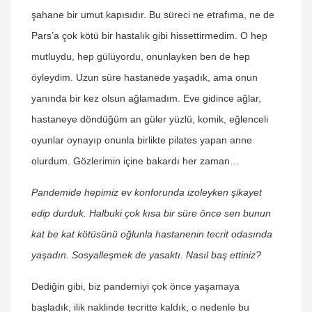
şahane bir umut kapısıdır. Bu süreci ne etrafıma, ne de
Pars’a çok kötü bir hastalık gibi hissettirmedim. O hep
mutluydu, hep gülüyordu, onunlayken ben de hep
öyleydim. Uzun süre hastanede yaşadık, ama onun
yanında bir kez olsun ağlamadım. Eve gidince ağlar,
hastaneye döndüğüm an güler yüzlü, komik, eğlenceli
oyunlar oynayıp onunla birlikte pilates yapan anne
olurdum. Gözlerimin içine bakardı her zaman…
Pandemide hepimiz ev konforunda izoleyken şikayet
edip durduk. Halbuki çok kısa bir süre önce sen bunun
kat be kat kötüsünü oğlunla hastanenin tecrit odasında
yaşadın. Sosyalleşmek de yasaktı. Nasıl baş ettiniz?
Dediğin gibi, biz pandemiyi çok önce yaşamaya
başladık, ilik naklinde tecritte kaldık, o nedenle bu