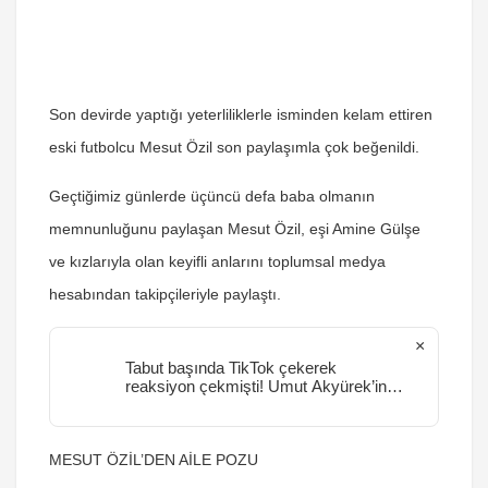
Son devirde yaptığı yeterliliklerle isminden kelam ettiren
eski futbolcu Mesut Özil son paylaşımla çok beğenildi.
Geçtiğimiz günlerde üçüncü defa baba olmanın
memnunluğunu paylaşan Mesut Özil, eşi Amine Gülşe
ve kızlarıyla olan keyifli anlarını toplumsal medya
hesabından takipçileriyle paylaştı.
×
Tabut başında TikTok çekerek
reaksiyon çekmişti! Umut Akyürek’in
kızı Melek Bal birinci kere konuştu
MESUT ÖZİL’DEN AİLE POZU