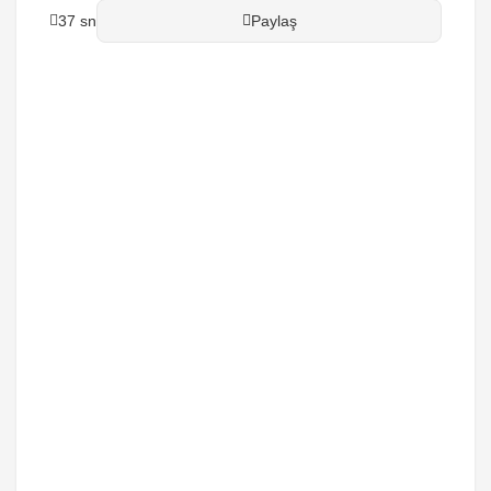
37 sn
Paylaş