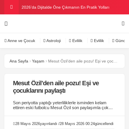
2026’da Dijitalde Öne Çıkmanın En Pratik Yolları
MICHELLE OBAMA BİRİNCİ GRAMMY MÜKAFATINI
KAZANDI
Bu yazın trend bikini ve mayoları
Anne ve Çocuk
Astroloji
Evlilik
Evlilik
Güncel
Ramazanda ilaç kullanımına dikkat
Ana Sayfa
Yaşam
Mesut Özil’den aile pozu! Eşi ve çocuklarını paylaştı
Danla Bilic ile Reynmen Miami’de tatilde
Mesut Özil’den aile pozu! Eşi ve
çocuklarını paylaştı
Son periyotta yaptığı yeterliliklerle isminden kelam
ettiren eski futbolcu Mesut Özil son paylaşımla çok
beğenildi....
28 Mayıs 2026
yayınlandı /
28 Mayıs 2026 00:24
güncellendi