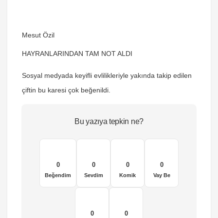
Mesut Özil
HAYRANLARINDAN TAM NOT ALDI
Sosyal medyada keyifli evlilikleriyle yakında takip edilen
çiftin bu karesi çok beğenildi.
Bu yazıya tepkin ne?
0
0
0
0
Beğendim
Sevdim
Komik
Vay Be
0
0