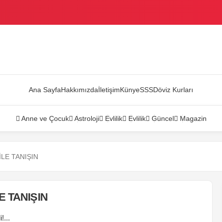
AZANDI
Ana Sayfa
Hakkımızda
İletişim
Künye
SSS
Döviz Kurları
Anne ve Çocuk
Astroloji
Evlilik
Evlilik
Güncel
Magazin
LE TANIŞIN
E TANIŞIN
!...