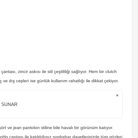
sı, zincir askısı ile stil çeşitliliği sağlıyor. Hem bir clutch
ve dış cepleri ise günlük kullanım rahatlığı ile dikkat çekiyor.
×
U SUNAR
rt ve jean pantolon stiline bile havalı bir görünüm katıyor.
oHo çantası ile katıldığınız sonbahar davetlerinizde tüm gözleri