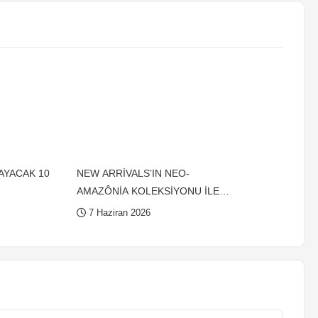
AYACAK 10
NEW ARRİVALS’IN NEO-
AMAZÔNİA KOLEKSİYONU İLE
İÇİNİZDEKİ SEKSİ EGZOTİK HALİ
7 Haziran 2026
KEŞFEDİN