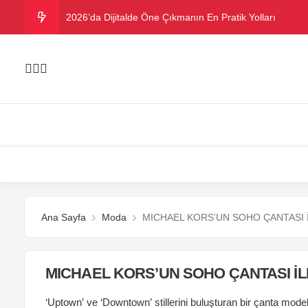
2026’da Dijitalde Öne Çıkmanın En Pratik Yolları
MICHELLE OBAMA BİRİNCİ GRAMMY MÜKAFATINI K
Bu yazın trend bikini ve mayoları
Danla Bilic ile Reynmen Miami’de tatilde
Ramazanda ilaç kullanımına dikkat
Ana Sayfa
Moda
MICHAEL KORS’UN SOHO ÇANTASI İ
MICHAEL KORS’UN SOHO ÇANTASI İL
‘Uptown’ ve ‘Downtown’ stillerini buluşturan bir çanta modeli