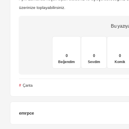
üzerinize toplayabilirsiniz.
Bu yazıy
0
0
0
Beğendim
Sevdim
Komik
Çanta
emrpce