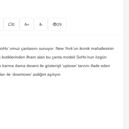
0
+
-
29
SoHo’ omuz çantasını sunuyor. New York’un ikonik mahallesinin
üks butiklerinden ilham alan bu çanta modeli SoHo’nun özgün
e karma dama deseni ile gösterişli ‘uptown’ tarzını ifade eden
ı ile ‘downtown’ asiliğini aşılıyor.