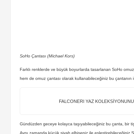
SoHo Çantası (Michael Kors)
Farklı renklerde ve büyük boyurlarda tasarlanan SoHo omuz çanta
hem de omuz çantası olarak kullanabileceğiniz bu çantanın iç 
FALCONERI YAZ KOLEKSİYONUN
Gündüzden geceye kolayca taşıyabileceğiniz bu çanta, bir tişö
Aynı zamanda küçük siyah elbiseniz ile eşleştirebileceğiniz S