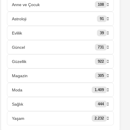
Anne ve Çocuk
108
Astroloji
91
Evlilik
39
Güncel
731
Güzellik
922
Magazin
305
Moda
1.409
Sağlık
444
Yaşam
2.232