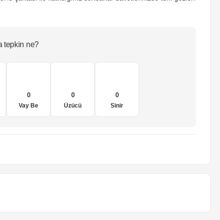
a tepkin ne?
0
0
0
Vay Be
Üzücü
Sinir