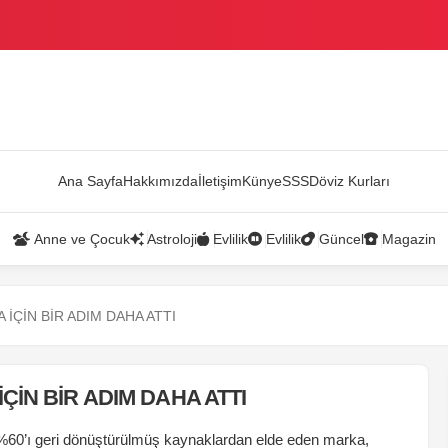
AZANDI
Ana Sayfa
Hakkımızda
İletişim
Künye
SSS
Döviz Kurları
Anne ve Çocuk
Astroloji
Evlilik
Evlilik
Güncel
Magazin
İÇİN BİR ADIM DAHA ATTI
İN BİR ADIM DAHA ATTI
 %60’ı geri dönüştürülmüş kaynaklardan elde eden marka,