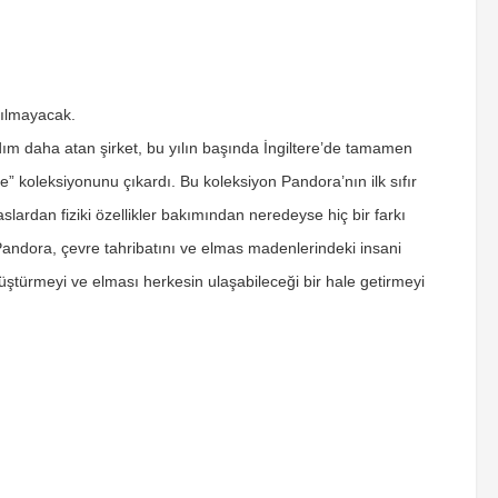
pılmayacak.
dım daha atan şirket, bu yılın başında İngiltere’de tamamen
 koleksiyonunu çıkardı. Bu koleksiyon Pandora’nın ilk sıfır
lardan fiziki özellikler bakımından neredeyse hiç bir farkı
Pandora, çevre tahribatını ve elmas madenlerindeki insani
ştürmeyi ve elması herkesin ulaşabileceği bir hale getirmeyi