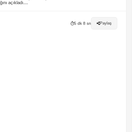
nı açıkladı....
5 dk 8 sn
Paylaş