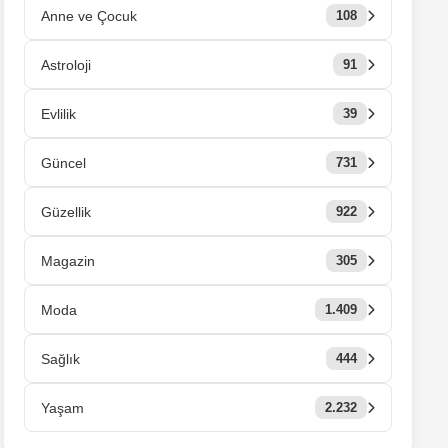
Anne ve Çocuk
108
Astroloji
91
Evlilik
39
Güncel
731
Güzellik
922
Magazin
305
Moda
1.409
Sağlık
444
Yaşam
2.232