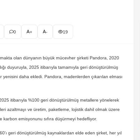
0
+
-
19
atmakta olan dünyanın büyük mücevher şirketi Pandora, 2020
ndığı duyuruyla, 2025 itibarıyla tamamıyla geri dönüştürülmüş
ir yenisini daha ekledi. Pandora, madenlerden çıkarılan elması
 2025 itibarıyla %100 geri dönüştürülmüş metallere yönelerek
leri azaltmayı ve üretim, paketleme, lojistik dahil olmak üzere
de karbon emisyonunu sıfıra düşürmeyi hedefliyor.
0’ı geri dönüştürülmüş kaynaklardan elde eden şirket, her yıl