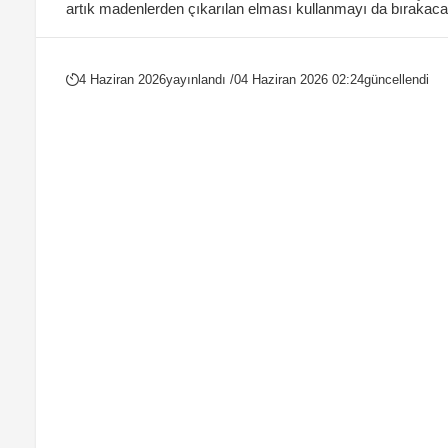
artık madenlerden çıkarılan elması kullanmayı da bırakacağı
4 Haziran 2026
yayınlandı /
04 Haziran 2026 02:24
güncellendi