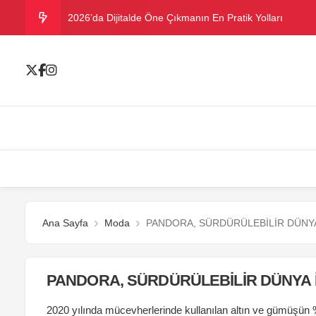
2026’da Dijitalde Öne Çıkmanın En Pratik Yolları
MICHELLE OBAMA BİRİNCİ GRAMMY MÜKAFATINI K
Bu yazın trend bikini ve mayoları
Ramazanda ilaç kullanımına dikkat
Danla Bilic ile Reynmen Miami’de tatilde
Ana Sayfa
Moda
PANDORA, SÜRDÜRÜLEBİLİR DÜNYA 
PANDORA, SÜRDÜRÜLEBİLİR DÜNYA İÇ
2020 yılında mücevherlerinde kullanılan altın ve gümüşün