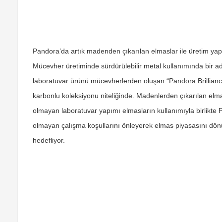
Pandora’da artık madenden çıkarılan elmaslar ile üretim ya
Mücevher üretiminde sürdürülebilir metal kullanımında bir a
laboratuvar ürünü mücevherlerden oluşan “Pandora Brilliance”
karbonlu koleksiyonu niteliğinde. Madenlerden çıkarılan elmas
olmayan laboratuvar yapımı elmasların kullanımıyla birlikte 
olmayan çalışma koşullarını önleyerek elmas piyasasını dönü
hedefliyor.