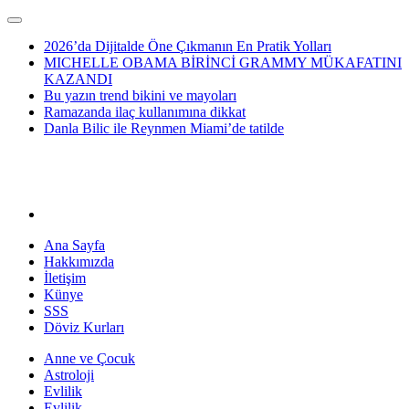
2026’da Dijitalde Öne Çıkmanın En Pratik Yolları
MICHELLE OBAMA BİRİNCİ GRAMMY MÜKAFATINI
KAZANDI
Bu yazın trend bikini ve mayoları
Ramazanda ilaç kullanımına dikkat
Danla Bilic ile Reynmen Miami’de tatilde
Ana Sayfa
Hakkımızda
İletişim
Künye
SSS
Döviz Kurları
Anne ve Çocuk
Astroloji
Evlilik
Evlilik