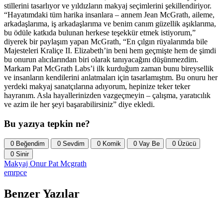
stillerini tasarlıyor ve yıldızların makyaj seçimlerini şekillendiriyor.
“Hayatımdaki tüm harika insanlara – annem Jean McGrath, aileme,
arkadaşlarıma, iş arkadaşlarıma ve benim canım güzellik aşıklarıma,
bu ödüle katkıda bulunan herkese teşekkür etmek istiyorum,”
diyerek bir paylaşım yapan McGrath, “En çılgın rüyalarımda bile
Majesteleri Kraliçe II. Elizabeth’in beni hem geçmişte hem de şimdi
bu onurun alıcılarından biri olarak tanıyacağını düşünmezdim.
Markam Pat McGrath Labs’i ilk kurduğum zaman bunu bireysellik
ve insanların kendilerini anlatmaları için tasarlamıştım. Bu onuru her
yerdeki makyaj sanatçılarına adıyorum, hepinize teker teker
hayranım. Asla hayallerinizden vazgeçmeyin – çalışma, yaratıcılık
ve azim ile her şeyi başarabilirsiniz” diye ekledi.
Bu yazıya tepkin ne?
0
Beğendim
0
Sevdim
0
Komik
0
Vay Be
0
Üzücü
0
Sinir
Makyaj
Onur
Pat Mcgrath
emrpce
Benzer Yazılar