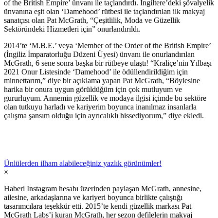
of the British Empire’ ünvanı ile taçlandırdı. İngiltere’deki şövalyelik
ünvanına eşit olan ‘Damehood’ rütbesi ile taçlandırılan ilk makyaj
sanatçısı olan Pat McGrath, “Çeşitlilik, Moda ve Güzellik
Sektöründeki Hizmetleri için” onurlandırıldı.
2014’te ‘M.B.E.’ veya ‘Member of the Order of the British Empire’
(İngiliz İmparatorluğu Düzeni Üyesi) ünvanı ile onurlandırılan
McGrath, 6 sene sonra başka bir rütbeye ulaştı! “Kraliçe’nin Yılbaşı
2021 Onur Listesinde ‘Damehood’ ile ödüllendirildiğim için
minnettarım,” diye bir açıklama yapan Pat McGrath, “Böylesine
harika bir onura uygun görüldüğüm için çok mutluyum ve
gururluyum. Annemin güzellik ve modaya ilgisi içimde bu sektöre
olan tutkuyu harladı ve kariyerim boyunca inanılmaz insanlarla
çalışma şansım olduğu için ayrıcalıklı hissediyorum,” diye ekledi.
Ünlülerden ilham alabileceğiniz yazlık görünümler!
×
Haberi Instagram hesabı üzerinden paylaşan McGrath, annesine,
ailesine, arkadaşlarına ve kariyeri boyunca birlikte çalıştığı
tasarımcılara teşekkür etti. 2015’te kendi güzellik markası Pat
McGrath Labs’i kuran McGrath, her sezon defilelerin makyaj