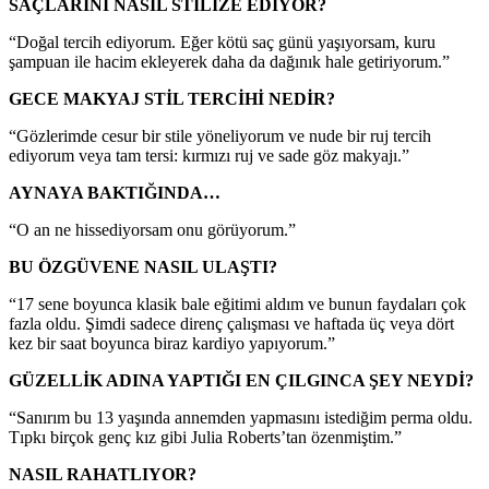
SAÇLARINI NASIL STİLİZE EDİYOR?
“Doğal tercih ediyorum. Eğer kötü saç günü yaşıyorsam, kuru
şampuan ile hacim ekleyerek daha da dağınık hale getiriyorum.”
GECE MAKYAJ STİL TERCİHİ NEDİR?
“Gözlerimde cesur bir stile yöneliyorum ve nude bir ruj tercih
ediyorum veya tam tersi: kırmızı ruj ve sade göz makyajı.”
AYNAYA BAKTIĞINDA…
“O an ne hissediyorsam onu görüyorum.”
BU ÖZGÜVENE NASIL ULAŞTI?
“17 sene boyunca klasik bale eğitimi aldım ve bunun faydaları çok
fazla oldu. Şimdi sadece direnç çalışması ve haftada üç veya dört
kez bir saat boyunca biraz kardiyo yapıyorum.”
GÜZELLİK ADINA YAPTIĞI EN ÇILGINCA ŞEY NEYDİ?
“Sanırım bu 13 yaşında annemden yapmasını istediğim perma oldu.
Tıpkı birçok genç kız gibi Julia Roberts’tan özenmiştim.”
NASIL RAHATLIYOR?