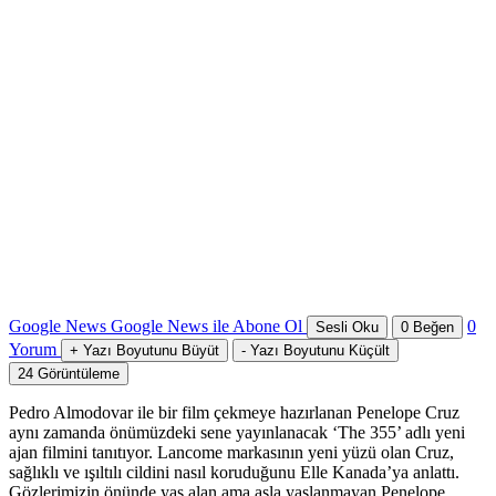
Google News
Google News ile Abone Ol
0
Sesli Oku
0
Beğen
Yorum
+
Yazı Boyutunu Büyüt
-
Yazı Boyutunu Küçült
24
Görüntüleme
Pedro Almodovar ile bir film çekmeye hazırlanan Penelope Cruz
aynı zamanda önümüzdeki sene yayınlanacak ‘The 355’ adlı yeni
ajan filmini tanıtıyor. Lancome markasının yeni yüzü olan Cruz,
sağlıklı ve ışıltılı cildini nasıl koruduğunu Elle Kanada’ya anlattı.
Gözlerimizin önünde yaş alan ama asla yaşlanmayan Penelope