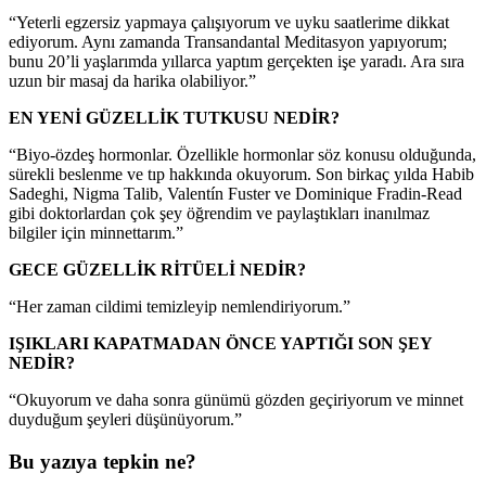
“Yeterli egzersiz yapmaya çalışıyorum ve uyku saatlerime dikkat
ediyorum. Aynı zamanda Transandantal Meditasyon yapıyorum;
bunu 20’li yaşlarımda yıllarca yaptım gerçekten işe yaradı. Ara sıra
uzun bir masaj da harika olabiliyor.”
EN YENİ GÜZELLİK TUTKUSU NEDİR?
“Biyo-özdeş hormonlar. Özellikle hormonlar söz konusu olduğunda,
sürekli beslenme ve tıp hakkında okuyorum. Son birkaç yılda Habib
Sadeghi, Nigma Talib, Valentín Fuster ve Dominique Fradin-Read
gibi doktorlardan çok şey öğrendim ve paylaştıkları inanılmaz
bilgiler için minnettarım.”
GECE GÜZELLİK RİTÜELİ NEDİR?
“Her zaman cildimi temizleyip nemlendiriyorum.”
IŞIKLARI KAPATMADAN ÖNCE YAPTIĞI SON ŞEY
NEDİR?
“Okuyorum ve daha sonra günümü gözden geçiriyorum ve minnet
duyduğum şeyleri düşünüyorum.”
Bu yazıya tepkin ne?