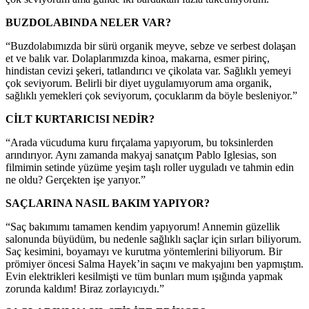
BUZDOLABINDA NELER VAR?
“Buzdolabımızda bir sürü organik meyve, sebze ve serbest dolaşan
et ve balık var. Dolaplarımızda kinoa, makarna, esmer pirinç,
hindistan cevizi şekeri, tatlandırıcı ve çikolata var. Sağlıklı yemeyi
çok seviyorum. Belirli bir diyet uygulamıyorum ama organik,
sağlıklı yemekleri çok seviyorum, çocuklarım da böyle besleniyor.”
CİLT KURTARICISI NEDİR?
“Arada vücuduma kuru fırçalama yapıyorum, bu toksinlerden
arındırıyor. Aynı zamanda makyaj sanatçım Pablo Iglesias, son
filmimin setinde yüzüme yeşim taşlı roller uyguladı ve tahmin edin
ne oldu? Gerçekten işe yarıyor.”
SAÇLARINA NASIL BAKIM YAPIYOR?
“Saç bakımımı tamamen kendim yapıyorum! Annemin güzellik
salonunda büyüdüm, bu nedenle sağlıklı saçlar için sırları biliyorum.
Saç kesimini, boyamayı ve kurutma yöntemlerini biliyorum. Bir
prömiyer öncesi Salma Hayek’in saçını ve makyajını ben yapmıştım.
Evin elektrikleri kesilmişti ve tüm bunları mum ışığında yapmak
zorunda kaldım! Biraz zorlayıcıydı.”