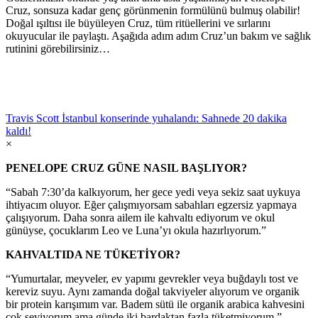
Cruz, sonsuza kadar genç görünmenin formülünü bulmuş olabilir!
Doğal ışıltısı ile büyüleyen Cruz, tüm ritüellerini ve sırlarını
okuyucular ile paylaştı. Aşağıda adım adım Cruz’un bakım ve sağlık
rutinini görebilirsiniz…
Travis Scott İstanbul konserinde yuhalandı: Sahnede 20 dakika
kaldı!
×
PENELOPE CRUZ GÜNE NASIL BAŞLIYOR?
“Sabah 7:30’da kalkıyorum, her gece yedi veya sekiz saat uykuya
ihtiyacım oluyor. Eğer çalışmıyorsam sabahları egzersiz yapmaya
çalışıyorum. Daha sonra ailem ile kahvaltı ediyorum ve okul
günüyse, çocuklarım Leo ve Luna’yı okula hazırlıyorum.”
KAHVALTIDA NE TÜKETİYOR?
“Yumurtalar, meyveler, ev yapımı gevrekler veya buğdaylı tost ve
kereviz suyu. Aynı zamanda doğal takviyeler alıyorum ve organik
bir protein karışımım var. Badem sütü ile organik arabica kahvesini
çok seviyorum ama günde iki bardaktan fazla tüketmiyorum.”