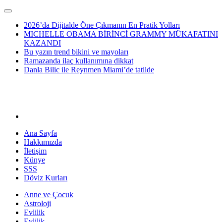
2026’da Dijitalde Öne Çıkmanın En Pratik Yolları
MICHELLE OBAMA BİRİNCİ GRAMMY MÜKAFATINI
KAZANDI
Bu yazın trend bikini ve mayoları
Ramazanda ilaç kullanımına dikkat
Danla Bilic ile Reynmen Miami’de tatilde
Ana Sayfa
Hakkımızda
İletişim
Künye
SSS
Döviz Kurları
Anne ve Çocuk
Astroloji
Evlilik
Evlilik