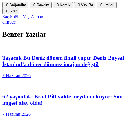
0
Beğendim
0
Sevdim
0
Komik
0
Vay Be
0
Üzücü
0
Sinir
Saç
Sağlık
Yaş
Zaman
emrpce
Benzer Yazılar
Taşacak Bu Deniz dönem finali yaptı: Deniz Baysal
İstanbul’a döner dönmez imajını değişti!
7 Haziran 2026
62 yaşındaki Brad Pitt vakte meydan okuyor: Son
imgesi olay oldu!
7 Haziran 2026