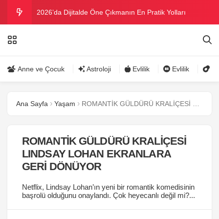
2026’da Dijitalde Öne Çıkmanın En Pratik Yolları
MICHELLE OBAMA BİRİNCİ GRAMMY MÜKAFATINI
KAZANDI
Bu yazın trend bikini ve mayoları
Anne ve Çocuk
Astroloji
Evlilik
Evlilik
Gü
Ramazanda ilaç kullanımına dikkat
Ana Sayfa
Yaşam
ROMANTİK GÜLDÜRÜ KRALİÇESİ LINDSAY LOHAN EKRANLARA GERİ DÖNÜYOR
Danla Bilic ile Reynmen Miami’de tatilde
ROMANTİK GÜLDÜRÜ KRALİÇESİ
LINDSAY LOHAN EKRANLARA
GERİ DÖNÜYOR
Netflix, Lindsay Lohan’ın yeni bir romantik komedisinin
başrolü olduğunu onaylandı. Çok heyecanlı değil mi?...