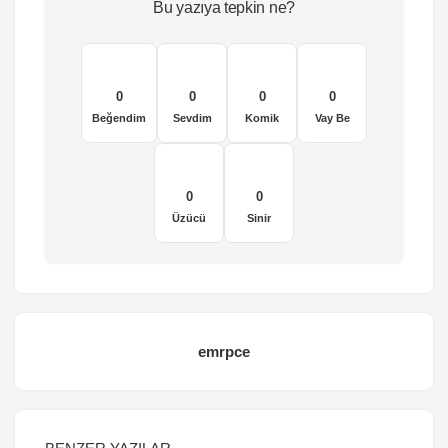
Bu yazıya tepkin ne?
0
0
0
0
Beğendim
Sevdim
Komik
Vay Be
0
0
Üzücü
Sinir
emrpce