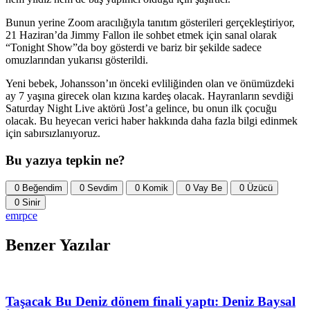
Bunun yerine Zoom aracılığıyla tanıtım gösterileri gerçekleştiriyor,
21 Haziran’da Jimmy Fallon ile sohbet etmek için sanal olarak
“Tonight Show”da boy gösterdi ve bariz bir şekilde sadece
omuzlarından yukarısı gösterildi.
Yeni bebek, Johansson’ın önceki evliliğinden olan ve önümüzdeki
ay 7 yaşına girecek olan kızına kardeş olacak. Hayranların sevdiği
Saturday Night Live aktörü Jost’a gelince, bu onun ilk çocuğu
olacak. Bu heyecan verici haber hakkında daha fazla bilgi edinmek
için sabırsızlanıyoruz.
Bu yazıya tepkin ne?
0
Beğendim
0
Sevdim
0
Komik
0
Vay Be
0
Üzücü
0
Sinir
emrpce
Benzer Yazılar
Taşacak Bu Deniz dönem finali yaptı: Deniz Baysal