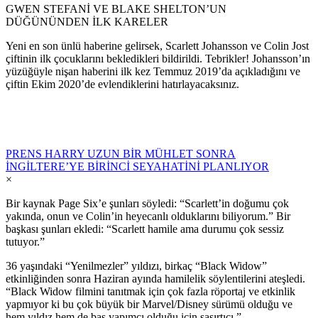
GWEN STEFANİ VE BLAKE SHELTON’UN
DÜĞÜNÜNDEN İLK KARELER
Yeni en son ünlü haberine gelirsek, Scarlett Johansson ve Colin Jost
çiftinin ilk çocuklarını bekledikleri bildirildi. Tebrikler! Johansson’ın
yüzüğüyle nişan haberini ilk kez Temmuz 2019’da açıkladığını ve
çiftin Ekim 2020’de evlendiklerini hatırlayacaksınız.
PRENS HARRY UZUN BİR MÜHLET SONRA
İNGİLTERE’YE BİRİNCİ SEYAHATİNİ PLANLIYOR
×
Bir kaynak Page Six’e şunları söyledi: “Scarlett’in doğumu çok
yakında, onun ve Colin’in heyecanlı olduklarını biliyorum.” Bir
başkası şunları ekledi: “Scarlett hamile ama durumu çok sessiz
tutuyor.”
36 yaşındaki “Yenilmezler” yıldızı, birkaç “Black Widow”
etkinliğinden sonra Haziran ayında hamilelik söylentilerini ateşledi.
“Black Widow filmini tanıtmak için çok fazla röportaj ve etkinlik
yapmıyor ki bu çok büyük bir Marvel/Disney sürümü olduğu ve
hem yıldız hem de baş yapımcı olduğu için şaşırtıcı.”