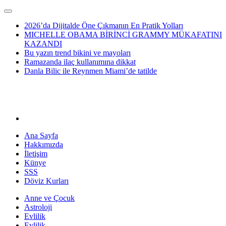
2026’da Dijitalde Öne Çıkmanın En Pratik Yolları
MICHELLE OBAMA BİRİNCİ GRAMMY MÜKAFATINI
KAZANDI
Bu yazın trend bikini ve mayoları
Ramazanda ilaç kullanımına dikkat
Danla Bilic ile Reynmen Miami’de tatilde
Ana Sayfa
Hakkımızda
İletişim
Künye
SSS
Döviz Kurları
Anne ve Çocuk
Astroloji
Evlilik
Evlilik