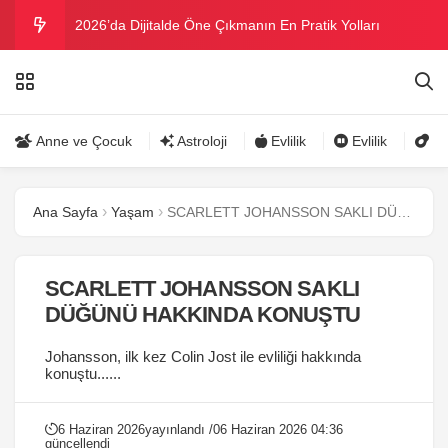
2026’da Dijitalde Öne Çıkmanın En Pratik Yolları
MICHELLE OBAMA BİRİNCİ GRAMMY MÜKAFATINI
KAZANDI
Bu yazın trend bikini ve mayoları
Anne ve Çocuk
Astroloji
Evlilik
Evlilik
Gü
Ramazanda ilaç kullanımına dikkat
Ana Sayfa
Yaşam
SCARLETT JOHANSSON SAKLI DÜĞÜNÜ HAKKINDA KONUŞTU
Danla Bilic ile Reynmen Miami’de tatilde
SCARLETT JOHANSSON SAKLI
DÜĞÜNÜ HAKKINDA KONUŞTU
Johansson, ilk kez Colin Jost ile evliliği hakkında
konuştu......
6 Haziran 2026
yayınlandı /
06 Haziran 2026 04:36
güncellendi