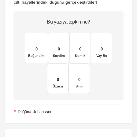
çift, hayallerindeki düğünü gerçekleştirdiler!
Bu yazıya tepkin ne?
0
0
0
0
Beğendim
Sevdim
Komik
Vay Be
0
0
Üzücü
Sinir
Düğün
Johansson