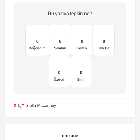
Bu yazıya tepkin ne?
0
0
0
0
Beğendim
Sevdim
Komik
Vay Be
0
0
Üzücü
Sinir
İş
Stella Mccartney
emrpce