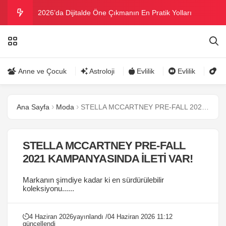
2026’da Dijitalde Öne Çıkmanın En Pratik Yolları
MICHELLE OBAMA BİRİNCİ GRAMMY MÜKAFATINI
KAZANDI
Bu yazın trend bikini ve mayoları
Anne ve Çocuk
Astroloji
Evlilik
Evlilik
Gü
Ramazanda ilaç kullanımına dikkat
Ana Sayfa
Moda
STELLA MCCARTNEY PRE-FALL 2021 KAMPANYASINDA İLETİ VAR!
Danla Bilic ile Reynmen Miami’de tatilde
STELLA MCCARTNEY PRE-FALL
2021 KAMPANYASINDA İLETİ VAR!
Markanın şimdiye kadar ki en sürdürülebilir
koleksiyonu......
4 Haziran 2026
yayınlandı /
04 Haziran 2026 11:12
güncellendi