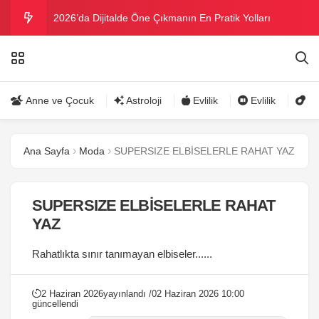
2026’da Dijitalde Öne Çıkmanın En Pratik Yolları
MICHELLE OBAMA BİRİNCİ GRAMMY MÜKAFATINI
KAZANDI
Bu yazın trend bikini ve mayoları
Anne ve Çocuk
Astroloji
Evlilik
Evlilik
Gü
Ramazanda ilaç kullanımına dikkat
Ana Sayfa
Moda
SUPERSIZE ELBİSELERLE RAHAT YAZ
Danla Bilic ile Reynmen Miami’de tatilde
SUPERSIZE ELBİSELERLE RAHAT
YAZ
Rahatlıkta sınır tanımayan elbiseler......
2 Haziran 2026
yayınlandı /
02 Haziran 2026 10:00
güncellendi