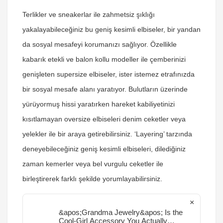
Terlikler ve sneakerlar ile zahmetsiz şıklığı
yakalayabileceğiniz bu geniş kesimli elbiseler, bir yandan
da sosyal mesafeyi korumanızı sağlıyor. Özellikle
kabarık etekli ve balon kollu modeller ile çemberinizi
genişleten supersize elbiseler, ister istemez etrafınızda
bir sosyal mesafe alanı yaratıyor. Bulutların üzerinde
yürüyormuş hissi yaratırken hareket kabiliyetinizi
kısıtlamayan oversize elbiseleri denim ceketler veya
yelekler ile bir araya getirebilirsiniz. ‘Layering’ tarzında
deneyebileceğiniz geniş kesimli elbiseleri, dilediğiniz
zaman kemerler veya bel vurgulu ceketler ile
birleştirerek farklı şekilde yorumlayabilirsiniz.
×
&apos;Grandma Jewelry&apos; Is the
Cool-Girl Accessory You Actually