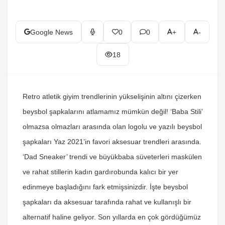
Google News
0
0
+
-
18
Retro atletik giyim trendlerinin yükselişinin altını çizerken
beysbol şapkalarını atlamamız mümkün değil! ‘Baba Stili’
olmazsa olmazları arasında olan logolu ve yazılı beysbol
şapkaları Yaz 2021’in favori aksesuar trendleri arasında.
‘Dad Sneaker’ trendi ve büyükbaba süveterleri maskülen
ve rahat stillerin kadın gardırobunda kalıcı bir yer
edinmeye başladığını fark etmişsinizdir. İşte beysbol
şapkaları da aksesuar tarafında rahat ve kullanışlı bir
alternatif haline geliyor. Son yıllarda en çok gördüğümüz