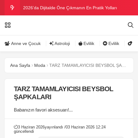
2026’da Dijitalde Öne Çıkmanın En Pratik Yolları
MICHELLE OBAMA BİRİNCİ GRAMMY MÜKAFATINI
KAZANDI
Bu yazın trend bikini ve mayoları
Anne ve Çocuk
Astroloji
Evlilik
Evlilik
Gü
Ramazanda ilaç kullanımına dikkat
Ana Sayfa
Moda
TARZ TAMAMLAYICISI BEYSBOL ŞAPKALARI
Danla Bilic ile Reynmen Miami’de tatilde
TARZ TAMAMLAYICISI BEYSBOL
ŞAPKALARI
Babanızın favori aksesuarı!...
3 Haziran 2026
yayınlandı /
03 Haziran 2026 12:24
güncellendi