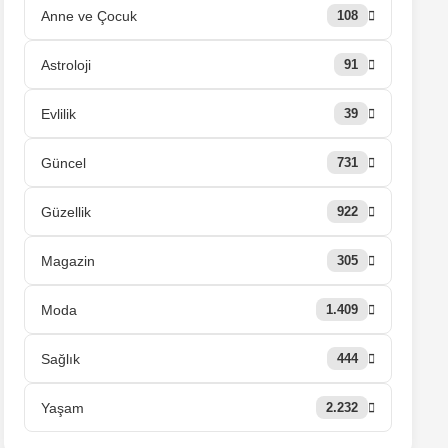
Anne ve Çocuk
108
Astroloji
91
Evlilik
39
Güncel
731
Güzellik
922
Magazin
305
Moda
1.409
Sağlık
444
Yaşam
2.232