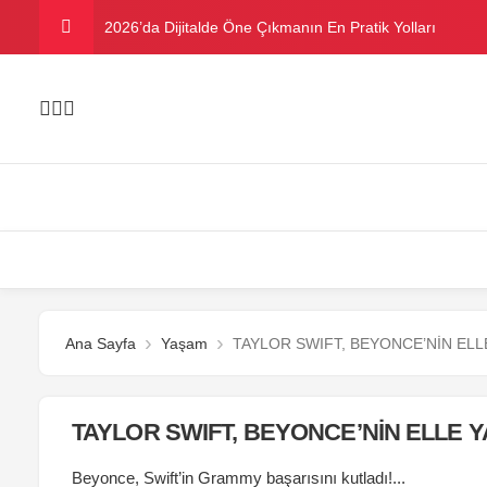
2026’da Dijitalde Öne Çıkmanın En Pratik Yolları
MICHELLE OBAMA BİRİNCİ GRAMMY MÜKAFATINI K
Bu yazın trend bikini ve mayoları
Ramazanda ilaç kullanımına dikkat
Danla Bilic ile Reynmen Miami’de tatilde
Ana Sayfa
Yaşam
TAYLOR SWIFT, BEYONCE’NİN ELL
TAYLOR SWIFT, BEYONCE’NİN ELLE Y
Beyonce, Swift’in Grammy başarısını kutladı!...