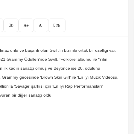
0
+
-
25
az ünlü ve başarılı olan Swift’in bizimle ortak bir özelliği var:
21 Grammy Ödülleri’nde Swift, ‘Folklore’ albümü ile ‘Yılın
 ilk kadın sanatçı olmuş ve Beyoncé ise 28. ödülünü
Grammy gecesinde ‘Brown Skin Girl’ ile ‘En İyi Müzik Videosu,’
ion’la ‘Savage’ şarkısı için ‘En İyi Rap Performansları’
vuran bir diğer sanatçı oldu.