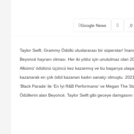
Google News
0
Taylor Swift, Grammy Ödüllü uluslararası bir süperstar! İnanılm
Beyoncé hayranı olması. Her iki yıldız için unutulmaz olan 20
Albümü’ ödülünü üçüncü kez kazanmış ve bu başarıya ulaşan
kazanarak en çok ödül kazanan kadın sanatçı olmuştu. 2021 
‘Black Parade’ ile ‘En İyi R&B Performansı’ ve Megan The Stall
Ödüllerini alan Beyoncé, Taylor Swift gibi geceye damgasını 