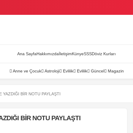
AZANDI
Ana Sayfa
Hakkımızda
İletişim
Künye
SSS
Döviz Kurları
Anne ve Çocuk
Astroloji
Evlilik
Evlilik
Güncel
Magazin
E YAZDIĞI BİR NOTU PAYLAŞTI
AZDIĞI BİR NOTU PAYLAŞTI