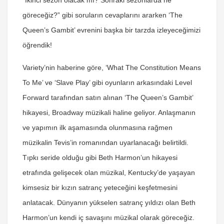
“İkinci sezon olacak mı? Sonraki sezonlarda ne
göreceğiz?” gibi soruların cevaplarını ararken ‘The
Queen’s Gambit’ evrenini başka bir tarzda izleyeceğimizi
öğrendik!
Variety’nin haberine göre, ‘What The Constitution Means
To Me’ ve ‘Slave Play’ gibi oyunların arkasındaki Level
Forward tarafından satın alınan ‘The Queen’s Gambit’
hikayesi, Broadway müzikali haline geliyor. Anlaşmanın
ve yapımın ilk aşamasında olunmasına rağmen
müzikalin Tevis’in romanından uyarlanacağı belirtildi.
Tıpkı seride olduğu gibi Beth Harmon’un hikayesi
etrafında gelişecek olan müzikal, Kentucky’de yaşayan
kimsesiz bir kızın satranç yeteceğini keşfetmesini
anlatacak. Dünyanın yükselen satranç yıldızı olan Beth
Harmon’un kendi iç savaşını müzikal olarak göreceğiz.