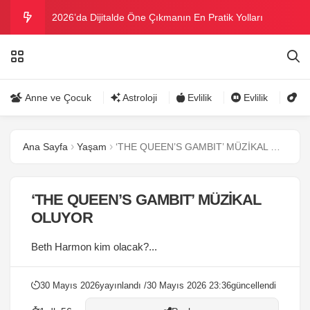
2026’da Dijitalde Öne Çıkmanın En Pratik Yolları
MICHELLE OBAMA BİRİNCİ GRAMMY MÜKAFATINI
KAZANDI
Bu yazın trend bikini ve mayoları
Anne ve Çocuk
Astroloji
Evlilik
Evlilik
Gü
Ramazanda ilaç kullanımına dikkat
Ana Sayfa
Yaşam
‘THE QUEEN’S GAMBIT’ MÜZİKAL OLUYOR
Danla Bilic ile Reynmen Miami’de tatilde
‘THE QUEEN’S GAMBIT’ MÜZİKAL
OLUYOR
Beth Harmon kim olacak?...
30 Mayıs 2026
yayınlandı /
30 Mayıs 2026 23:36
güncellendi