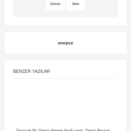
Üzücü
Sinir
emrpce
BENZER YAZILAR
Taşacak Bu Deniz dönem finali yaptı: Deniz Baysal