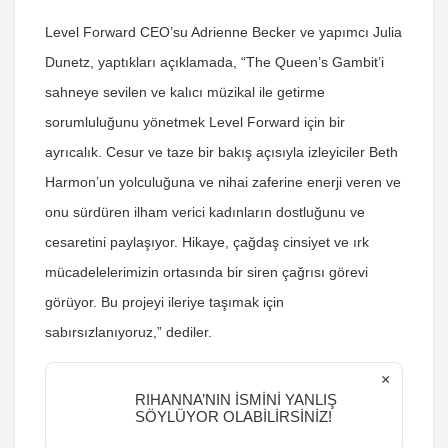
Level Forward CEO’su Adrienne Becker ve yapımcı Julia
Dunetz, yaptıkları açıklamada, “The Queen’s Gambit’i
sahneye sevilen ve kalıcı müzikal ile getirme
sorumluluğunu yönetmek Level Forward için bir
ayrıcalık. Cesur ve taze bir bakış açısıyla izleyiciler Beth
Harmon’un yolculuğuna ve nihai zaferine enerji veren ve
onu sürdüren ilham verici kadınların dostluğunu ve
cesaretini paylaşıyor. Hikaye, çağdaş cinsiyet ve ırk
mücadelelerimizin ortasında bir siren çağrısı görevi
görüyor. Bu projeyi ileriye taşımak için
sabırsızlanıyoruz,” dediler.
×
RIHANNA’NIN İSMİNİ YANLIŞ
SÖYLÜYOR OLABİLİRSİNİZ!