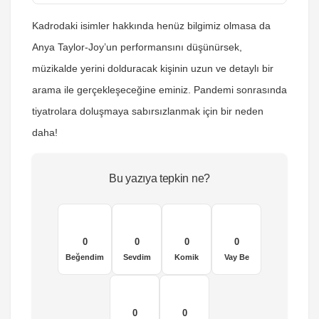
Kadrodaki isimler hakkında henüz bilgimiz olmasa da
Anya Taylor-Joy’un performansını düşünürsek,
müzikalde yerini dolduracak kişinin uzun ve detaylı bir
arama ile gerçekleşeceğine eminiz. Pandemi sonrasında
tiyatrolara doluşmaya sabırsızlanmak için bir neden
daha!
Bu yazıya tepkin ne?
0
0
0
0
Beğendim
Sevdim
Komik
Vay Be
0
0