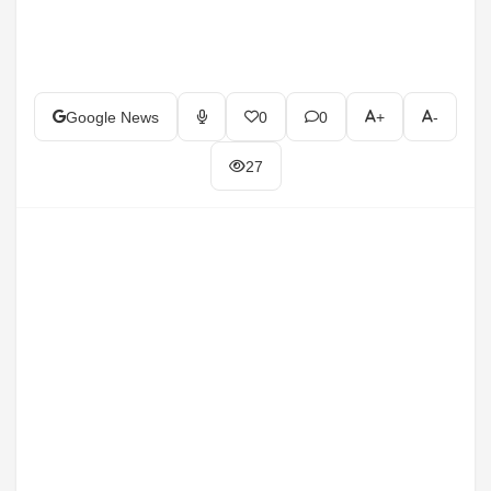
Google News
0
0
+
-
27