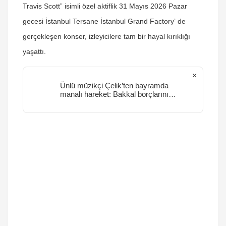
Travis Scott”
isimli özel aktiflik
31 Mayıs 2026 Pazar
gecesi
İstanbul Tersane İstanbul Grand Factory’
de
gerçekleşen konser, izleyicilere tam bir hayal kırıklığı
yaşattı.
×
Ünlü müzikçi Çelik’ten bayramda
manalı hareket: Bakkal borçlarını
kapattı kurban eti dağıttı