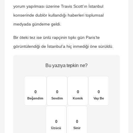
yorum yapılması üzerine
Travis Scott’ın İstanbul
konserinde dublör kullandığı haberleri toplumsal
medyada gündeme geldi.
Bir öteki tez ise ünlü rapçinin tıpkı gün
Paris’te
görüntülendiği de İstanbul’a hiç inmediği öne sürüldü.
Bu yazıya tepkin ne?
0
0
0
0
Beğendim
Sevdim
Komik
Vay Be
0
0
Üzücü
Sinir