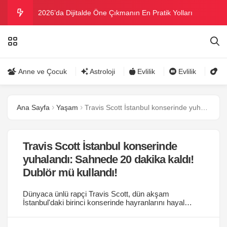
2026’da Dijitalde Öne Çıkmanın En Pratik Yolları
MICHELLE OBAMA BİRİNCİ GRAMMY MÜKAFATINI
KAZANDI
Bu yazın trend bikini ve mayoları
Anne ve Çocuk
Astroloji
Evlilik
Evlilik
Gü
Ramazanda ilaç kullanımına dikkat
Ana Sayfa
Yaşam
Travis Scott İstanbul konserinde yuhalandı: Sahnede 20 dakika kaldı! Dublör mü kullandı!
Danla Bilic ile Reynmen Miami’de tatilde
Travis Scott İstanbul konserinde
yuhalandı: Sahnede 20 dakika kaldı!
Dublör mü kullandı!
Dünyaca ünlü rapçi Travis Scott, dün akşam
İstanbul'daki birinci konserinde hayranlarını hayal
kırıklığına uğrattı. Sahneye 1 saat geç çıkan ve
yalnızca 20 dakika performans sergileyen Scott